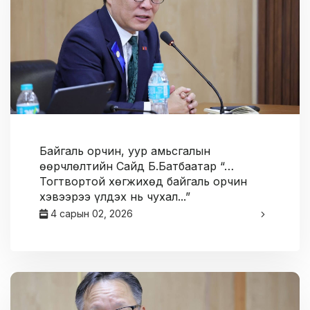
Байгаль орчин, уур амьсгалын
өөрчлөлтийн Сайд Б.Батбаатар “…
Тогтвортой хөгжихөд байгаль орчин
хэвээрээ үлдэх нь чухал...”
4 сарын 02, 2026
админ