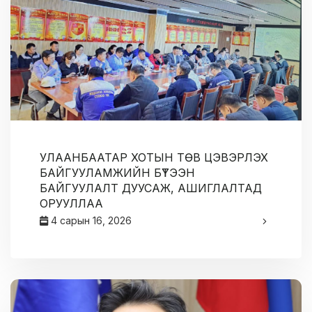
УЛААНБААТАР ХОТЫН ТӨВ ЦЭВЭРЛЭХ
БАЙГУУЛАМЖИЙН БҮТЭЭН
БАЙГУУЛАЛТ ДУУСАЖ, АШИГЛАЛТАД
ОРУУЛЛАА
4 сарын 16, 2026
админ