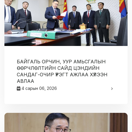
БАЙГАЛЬ ОРЧИН, УУР АМЬСГАЛЫН
ӨӨРЧЛӨЛТИЙН САЙД ЦЭНДИЙН
САНДАГ-ОЧИР ҮҮРЭГТ АЖЛАА ХҮЛЭЭН
АВЛАА
4 сарын 06, 2026
админ