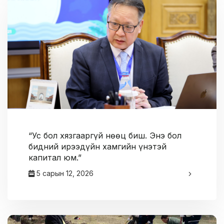
“Ус бол хязгааргүй нөөц биш. Энэ бол
бидний ирээдүйн хамгийн үнэтэй
капитал юм.”
5 сарын 12, 2026
админ