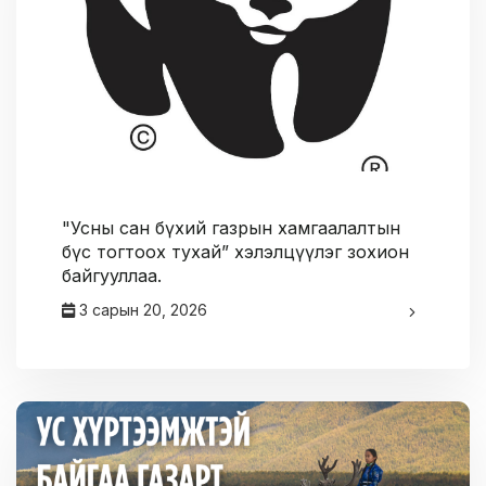
"Усны сан бүхий газрын хамгаалалтын
бүс тогтоох тухай” хэлэлцүүлэг зохион
байгууллаа.
3 сарын 20, 2026
админ