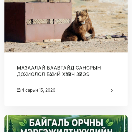
МАЗААЛАЙ БААВГАЙД САНСРЫН
ДОХИОЛОЛ БҮХИЙ ХҮЗҮҮВЧ ЗҮҮЛЭЭ
4 сарын 15, 2026
админ