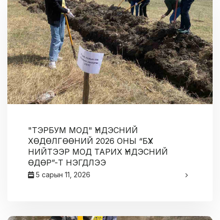
"ТЭРБУМ МОД" ҮНДЭСНИЙ
ХӨДӨЛГӨӨНИЙ 2026 ОНЫ “БҮХ
НИЙТЭЭР МОД ТАРИХ ҮНДЭСНИЙ
ӨДӨР”-Т НЭГДЛЭЭ
5 сарын 11, 2026
админ