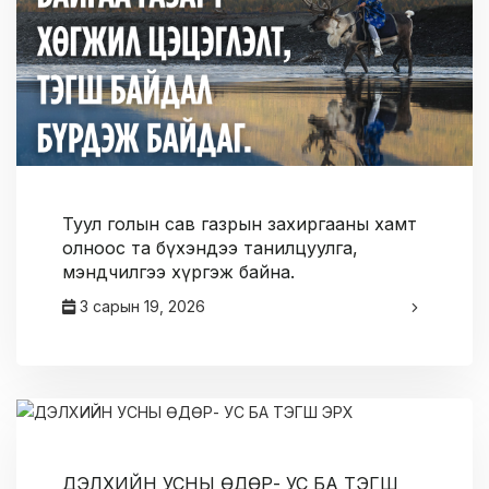
Туул голын сав газрын захиргааны хамт
олноос та бүхэндээ танилцуулга,
мэндчилгээ хүргэж байна.
3 сарын 19, 2026
админ
ДЭЛХИЙН УСНЫ ӨДӨР- УС БА ТЭГШ