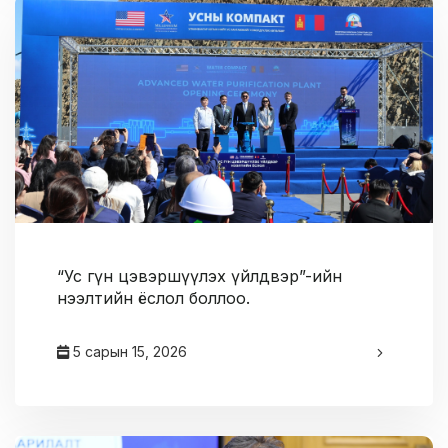
“Ус гүн цэвэршүүлэх үйлдвэр”-ийн
нээлтийн ёслол боллоо.
5 сарын 15, 2026
админ