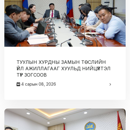
ТУУЛЫН ХУРДНЫ ЗАМЫН ТӨСЛИЙН
ҮЙЛ АЖИЛЛАГААГ ХУУЛЬД НИЙЦҮҮЛТЭЛ
ТҮР ЗОГСООВ
4 сарын 08, 2026
админ