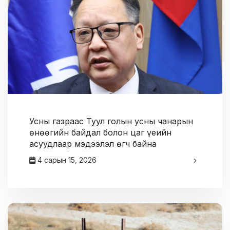
Усны газраас Туул голын усны чанарын
өнөөгийн байдал болон цаг үеийн
асуудлаар мэдээлэл өгч байна
4 сарын 15, 2026
админ