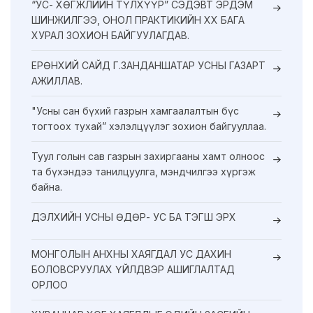
“УС- ХӨГЖЛИЙН ТҮЛХҮҮР” СЭДЭВТ ЭРДЭМ
ШИНЖИЛГЭЭ, ОНОЛ ПРАКТИКИЙН XX БАГА
ХУРАЛ ЗОХИОН БАЙГУУЛАГДАВ.
ЕРӨНХИЙ САЙД Г.ЗАНДАНШАТАР УСНЫ ГАЗАРТ
АЖИЛЛАВ.
"Усны сан бүхий газрын хамгаалалтын бүс
тогтоох тухай” хэлэлцүүлэг зохион байгууллаа.
Туул голын сав газрын захиргааны хамт олноос
та бүхэндээ танилцуулга, мэндчилгээ хүргэж
байна.
ДЭЛХИЙН УСНЫ ӨДӨР- УС БА ТЭГШ ЭРХ
МОНГОЛЫН АНХНЫ ХАЯГДАЛ УС ДАХИН
БОЛОВСРУУЛАХ ҮЙЛДВЭР АШИГЛАЛТАД
ОРЛОО