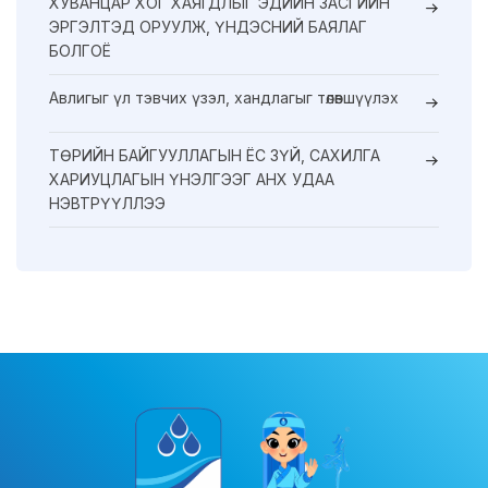
ХУВАНЦАР ХОГ ХАЯГДЛЫГ ЭДИЙН ЗАСГИЙН
ЭРГЭЛТЭД ОРУУЛЖ, ҮНДЭСНИЙ БАЯЛАГ
БОЛГОЁ
Авлигыг үл тэвчих үзэл, хандлагыг төлөвшүүлэх
ТӨРИЙН БАЙГУУЛЛАГЫН ЁС ЗҮЙ, САХИЛГА
ХАРИУЦЛАГЫН ҮНЭЛГЭЭГ АНХ УДАА
НЭВТРҮҮЛЛЭЭ