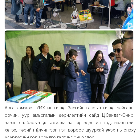
Арга хэмжээг УИХ-ын гишүүн, Засгийн газрын гишүүн, Байгаль
орчин, уур амьсгалын өөрчлөлтийн сайд Ц.Сандаг-Очир
нээж, салбарын үйл ажиллагааг иргэдэд ил тод, нээлттэй
хүргэх, төрийн үйлчилгээг нэг дороос шуурхай үзүүлэх нь энэхүү
өдөрлөгийн гол зорилго гэдгийг онцоллоо.