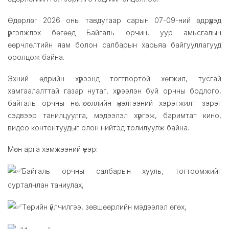
Өдөрлөг 2026 оны тавдугаар сарын 07-09-ний өдрүүдэд
үргэлжлэх бөгөөд Байгаль орчин, уур амьсгалын
өөрчлөлтийн яам болон салбарын харьяа байгууллагууд
оролцож байна.
Эхний өдрийн хүрээнд тогтвортой хөгжил, тусгай
хамгаалалттай газар нутаг, хүрээлэн буй орчны бодлого,
байгаль орчны нөлөөллийн үнэлгээний хэрэгжилт зэрэг
сэдвээр танилцуулга, мэдээлэл хүргэж, баримтат кино,
видео контентуудыг олон нийтэд толилуулж байна.
Мөн арга хэмжээний үеэр:
Байгаль орчны салбарын хууль, тогтоомжийг
сурталчлан таниулах,
Төрийн үйлчилгээ, зөвшөөрлийн мэдээлэл өгөх,