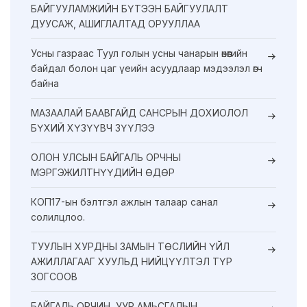
БАЙГУУЛАМЖИЙН БҮТЭЭН БАЙГУУЛАЛТ
ДУУСАЖ, АШИГЛАЛТАД ОРУУЛЛАА
Усны газраас Туул голын усны чанарын өнөөгийн
байдал болон цаг үеийн асуудлаар мэдээлэл өгч
байна
МАЗААЛАЙ БААВГАЙД САНСРЫН ДОХИОЛОЛ
БҮХИЙ ХҮЗҮҮВЧ ЗҮҮЛЭЭ
ОЛОН УЛСЫН БАЙГАЛЬ ОРЧНЫ
МЭРГЭЖИЛТНҮҮДИЙН ӨДӨР
КОП17-ын бэлтгэл ажлын талаар санал
солилцлоо.
ТУУЛЫН ХУРДНЫ ЗАМЫН ТӨСЛИЙН ҮЙЛ
АЖИЛЛАГААГ ХУУЛЬД НИЙЦҮҮЛТЭЛ ТҮР
ЗОГСООВ
БАЙГАЛЬ ОРЧИН, УУР АМЬСГАЛЫН