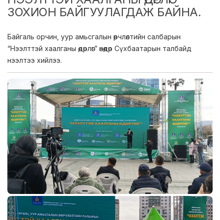
ЗОХИОН БАЙГУУЛАГДАЖ БАЙНА.
Байгаль орчин, уур амьсгалын өөрчлөлтийн салбарын
“Нээлттэй хаалганы өдөрлөг” өнөөдөр Сүхбаатарын талбайд
нээлтээ хийлээ.