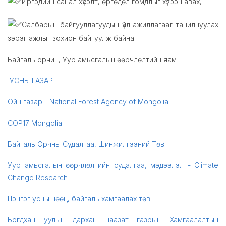
Иргэдийн санал хүсэлт, өргөдөл гомдлыг хүлээн авах,
Салбарын байгууллагуудын үйл ажиллагааг танилцуулах
зэрэг ажлыг зохион байгуулж байна.
Байгаль орчин, Уур амьсгалын өөрчлөлтийн яам
УСНЫ ГАЗАР
Ойн газар - National Forest Agency of Mongolia
COP17 Mongolia
Байгаль Орчны Судалгаа, Шинжилгээний Төв
Уур амьсгалын өөрчлөлтийн судалгаа, мэдээлэл - Climate
Change Research
Цэнгэг усны нөөц, байгаль хамгаалах төв
Богдхан уулын дархан цаазат газрын Хамгаалалтын