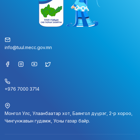
info@tuul.mecc.gov.mn
+976 7000 3714
Монгол Улс, Улаанбаатар хот, Баянгол дүүрэг, 2-р хороо,
Чингүнжавын гудамж, Усны газар байр.