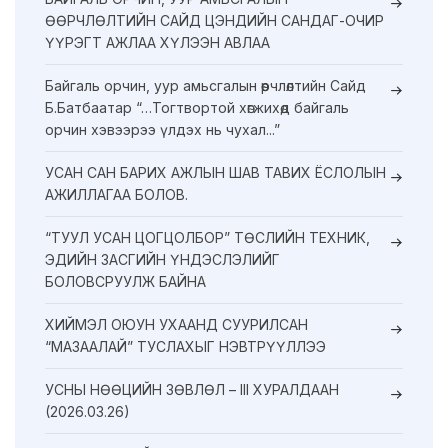
ӨӨРЧЛӨЛТИЙН САЙД ЦЭНДИЙН САНДАГ-ОЧИР
ҮҮРЭГТ АЖЛАА ХҮЛЭЭН АВЛАА
Байгаль орчин, уур амьсгалын өөрчлөлтийн Сайд
Б.Батбаатар “…Тогтвортой хөгжихөд байгаль
орчин хэвээрээ үлдэх нь чухал...”
УСАН САН БАРИХ АЖЛЫН ШАВ ТАВИХ ЁСЛОЛЫН
АЖИЛЛАГАА БОЛОВ.
“ТУУЛ УСАН ЦОГЦОЛБОР” ТӨСЛИЙН ТЕХНИК,
ЭДИЙН ЗАСГИЙН ҮНДЭСЛЭЛИЙГ
БОЛОВСРУУЛЖ БАЙНА
ХИЙМЭЛ ОЮУН УХААНД СУУРИЛСАН
“МАЗААЛАЙ” ТУСЛАХЫГ НЭВТРҮҮЛЛЭЭ
УСНЫ НӨӨЦИЙН ЗӨВЛӨЛ – III ХУРАЛДААН
(2026.03.26)