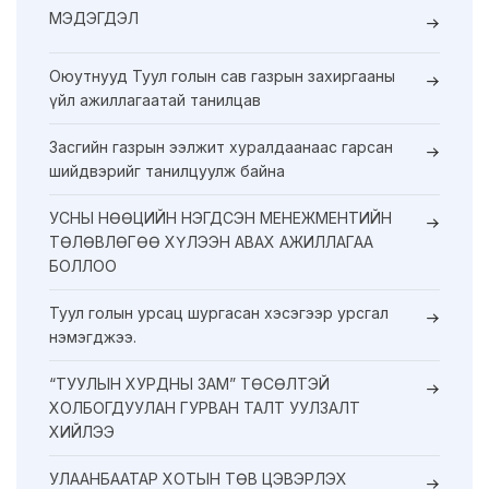
МЭДЭГДЭЛ
Оюутнууд Туул голын сав газрын захиргааны
үйл ажиллагаатай танилцав
Засгийн газрын ээлжит хуралдаанаас гарсан
шийдвэрийг танилцуулж байна
УСНЫ НӨӨЦИЙН НЭГДСЭН МЕНЕЖМЕНТИЙН
ТӨЛӨВЛӨГӨӨ ХҮЛЭЭН АВАХ АЖИЛЛАГАА
БОЛЛОО
Туул голын урсац шургасан хэсэгээр урсгал
нэмэгджээ.
“ТУУЛЫН ХУРДНЫ ЗАМ” ТӨСӨЛТЭЙ
ХОЛБОГДУУЛАН ГУРВАН ТАЛТ УУЛЗАЛТ
ХИЙЛЭЭ
УЛААНБААТАР ХОТЫН ТӨВ ЦЭВЭРЛЭХ