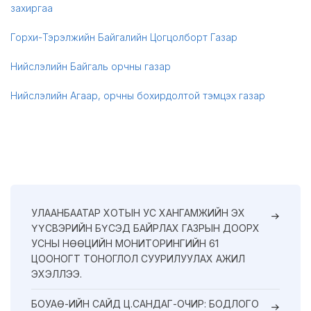
захиргаа
Горхи-Тэрэлжийн Байгалийн Цогцолборт Газар
Нийслэлийн Байгаль орчны газар
Нийслэлийн Агаар, орчны бохирдолтой тэмцэх газар
УЛААНБААТАР ХОТЫН УС ХАНГАМЖИЙН ЭХ
ҮҮСВЭРИЙН БҮСЭД БАЙРЛАХ ГАЗРЫН ДООРХ
УСНЫ НӨӨЦИЙН МОНИТОРИНГИЙН 61
ЦООНОГТ ТОНОГЛОЛ СУУРИЛУУЛАХ АЖИЛ
ЭХЭЛЛЭЭ.
БОУАӨ-ИЙН САЙД Ц.САНДАГ-ОЧИР: БОДЛОГО