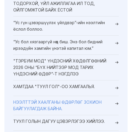
ТОДОРХОЙ, ҮЙЛ АЖИЛЛАГАА ИЛ ТОД,
ОЙЛГОМЖТОЙ БАЙХ ЁСТОЙ
“Ус гүн цэвэршүүлэх үйлдвэр”-ийн нээлтийн
ёслол боллоо.
“Ус бол хязгааргүй нөөц биш. Энэ бол бидний
ирээдүйн хамгийн үнэтэй капитал юм.”
"ТЭРБУМ МОД" ҮНДЭСНИЙ ХӨДӨЛГӨӨНИЙ
2026 ОНЫ “БҮХ НИЙТЭЭР МОД ТАРИХ
ҮНДЭСНИЙ ӨДӨР”-Т НЭГДЛЭЭ
ХАМТДАА "ТУУЛ ГОЛ"-ОО ХАМГААЛЬЯ.
НЭЭЛТТЭЙ ХААЛГАНЫ ӨДӨРЛӨГ ЗОХИОН
БАЙГУУЛАГДАЖ БАЙНА.
ТУУЛ ГОЛЫН ДАГУУ ЦЭВЭРЛЭГЭЭ ХИЙЛЭЭ.