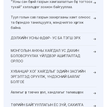
"Усны сан бүхий газрын хамгаалалтын бүс тогтоох
тухай” хэлэлцүүлэг зохион байгууллаа.
Туул голын сав газрын захиргааны хамт олноос
та бүхэндээ танилцуулга, мэндчилгээ хүргэж
байна.
ДЭЛХИЙН УСНЫ ӨДӨР- УС БА ТЭГШ ЭРХ
МОНГОЛЫН АНХНЫ ХАЯГДАЛ УС ДАХИН
БОЛОВСРУУЛАХ ҮЙЛДВЭР АШИГЛАЛТАД
ОРЛОО
ХУВАНЦАР ХОГ ХАЯГДЛЫГ ЭДИЙН ЗАСГИЙН
ЭРГЭЛТЭД ОРУУЛЖ, ҮНДЭСНИЙ БАЯЛАГ
БОЛГОЁ
Авлигыг үл тэвчих үзэл, хандлагыг төлөвшүүлэх
ТӨРИЙН БАЙГУУЛЛАГЫН ЁС ЗҮЙ, САХИЛГА