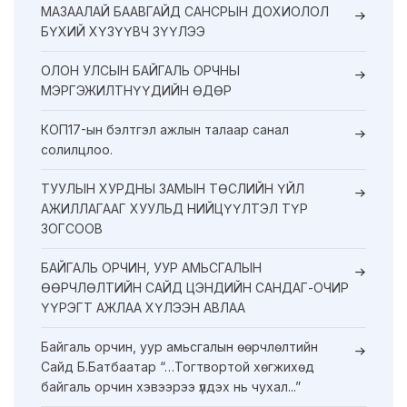
МАЗААЛАЙ БААВГАЙД САНСРЫН ДОХИОЛОЛ
БҮХИЙ ХҮЗҮҮВЧ ЗҮҮЛЭЭ
ОЛОН УЛСЫН БАЙГАЛЬ ОРЧНЫ
МЭРГЭЖИЛТНҮҮДИЙН ӨДӨР
КОП17-ын бэлтгэл ажлын талаар санал
солилцлоо.
ТУУЛЫН ХУРДНЫ ЗАМЫН ТӨСЛИЙН ҮЙЛ
АЖИЛЛАГААГ ХУУЛЬД НИЙЦҮҮЛТЭЛ ТҮР
ЗОГСООВ
БАЙГАЛЬ ОРЧИН, УУР АМЬСГАЛЫН
ӨӨРЧЛӨЛТИЙН САЙД ЦЭНДИЙН САНДАГ-ОЧИР
ҮҮРЭГТ АЖЛАА ХҮЛЭЭН АВЛАА
Байгаль орчин, уур амьсгалын өөрчлөлтийн
Сайд Б.Батбаатар “…Тогтвортой хөгжихөд
байгаль орчин хэвээрээ үлдэх нь чухал...”