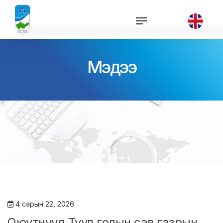
Мэдээ
4 сарын 22, 2026
Оюутнууд Туул голын сав газрын