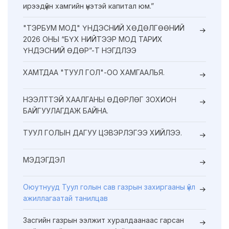
ирээдүйн хамгийн үнэтэй капитал юм.”
"ТЭРБУМ МОД" ҮНДЭСНИЙ ХӨДӨЛГӨӨНИЙ
2026 ОНЫ “БҮХ НИЙТЭЭР МОД ТАРИХ
ҮНДЭСНИЙ ӨДӨР”-Т НЭГДЛЭЭ
ХАМТДАА "ТУУЛ ГОЛ"-ОО ХАМГААЛЬЯ.
НЭЭЛТТЭЙ ХААЛГАНЫ ӨДӨРЛӨГ ЗОХИОН
БАЙГУУЛАГДАЖ БАЙНА.
ТУУЛ ГОЛЫН ДАГУУ ЦЭВЭРЛЭГЭЭ ХИЙЛЭЭ.
МЭДЭГДЭЛ
Оюутнууд Туул голын сав газрын захиргааны үйл
ажиллагаатай танилцав
Засгийн газрын ээлжит хуралдаанаас гарсан