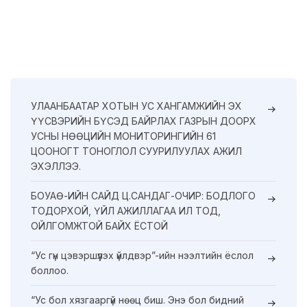
УЛААНБААТАР ХОТЫН УС ХАНГАМЖИЙН ЭХ
ҮҮСВЭРИЙН БҮСЭД БАЙРЛАХ ГАЗРЫН ДООРХ
УСНЫ НӨӨЦИЙН МОНИТОРИНГИЙН 61
ЦООНОГТ ТОНОГЛОЛ СУУРИЛУУЛАХ АЖИЛ
ЭХЭЛЛЭЭ.
БОУАӨ-ИЙН САЙД Ц.САНДАГ-ОЧИР: БОДЛОГО
ТОДОРХОЙ, ҮЙЛ АЖИЛЛАГАА ИЛ ТОД,
ОЙЛГОМЖТОЙ БАЙХ ЁСТОЙ
“Ус гүн цэвэршүүлэх үйлдвэр”-ийн нээлтийн ёслол
боллоо.
“Ус бол хязгааргүй нөөц биш. Энэ бол бидний