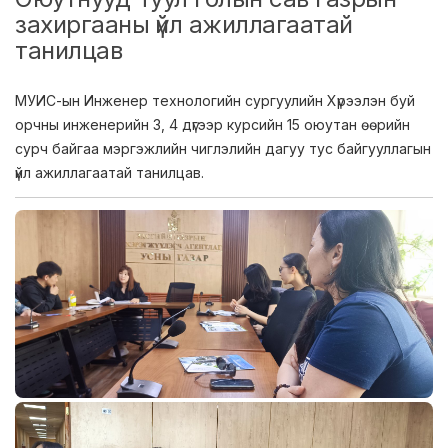
захиргааны үйл ажиллагаатай
танилцав
МУИС-ын Инженер технологийн сургуулийн Хүрээлэн буй
орчны инженерийн 3, 4 дүгээр курсийн 15 оюутан өөрийн
сурч байгаа мэргэжлийн чиглэлийн дагуу тус байгууллагын
үйл ажиллагаатай танилцав.