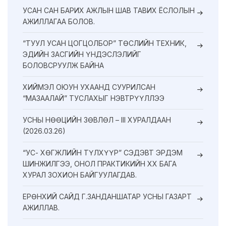
УСАН САН БАРИХ АЖЛЫН ШАВ ТАВИХ ЁСЛОЛЫН
АЖИЛЛАГАА БОЛОВ.
“ТУУЛ УСАН ЦОГЦОЛБОР” ТӨСЛИЙН ТЕХНИК,
ЭДИЙН ЗАСГИЙН ҮНДЭСЛЭЛИЙГ
БОЛОВСРУУЛЖ БАЙНА
ХИЙМЭЛ ОЮУН УХААНД СУУРИЛСАН
“МАЗААЛАЙ” ТУСЛАХЫГ НЭВТРҮҮЛЛЭЭ
УСНЫ НӨӨЦИЙН ЗӨВЛӨЛ – III ХУРАЛДААН
(2026.03.26)
“УС- ХӨГЖЛИЙН ТҮЛХҮҮР” СЭДЭВТ ЭРДЭМ
ШИНЖИЛГЭЭ, ОНОЛ ПРАКТИКИЙН XX БАГА
ХУРАЛ ЗОХИОН БАЙГУУЛАГДАВ.
ЕРӨНХИЙ САЙД Г.ЗАНДАНШАТАР УСНЫ ГАЗАРТ
АЖИЛЛАВ.