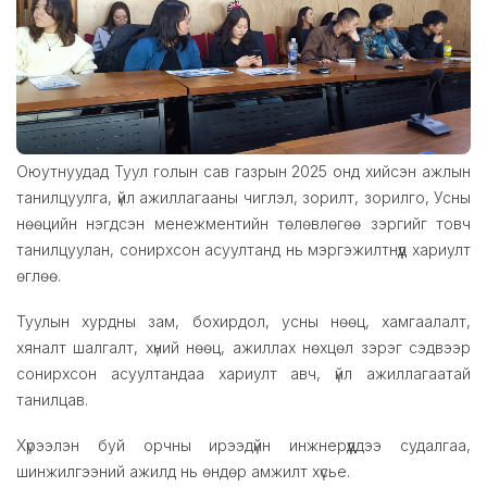
Оюутнуудад Туул голын сав газрын 2025 онд хийсэн ажлын
танилцуулга, үйл ажиллагааны чиглэл, зорилт, зорилго, Усны
нөөцийн нэгдсэн менежментийн төлөвлөгөө зэргийг товч
танилцуулан, сонирхсон асуултанд нь мэргэжилтнүүд хариулт
өглөө.
Туулын хурдны зам, бохирдол, усны нөөц, хамгаалалт,
хяналт шалгалт, хүний нөөц, ажиллах нөхцөл зэрэг сэдвээр
сонирхсон асуултандаа хариулт авч, үйл ажиллагаатай
танилцав.
Хүрээлэн буй орчны ирээдүйн инжнерүүддээ судалгаа,
шинжилгээний ажилд нь өндөр амжилт хүсье.