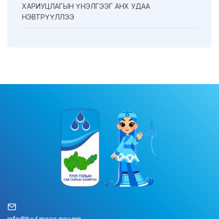
ХАРИУЦЛАГЫН ҮНЭЛГЭЭГ АНХ УДАА
НЭВТРҮҮЛЛЭЭ
info@tuul.mecc.gov.mn