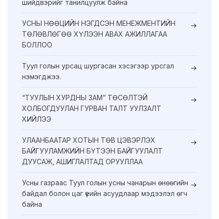
шийдвэрийг танилцуулж байна
УСНЫ НӨӨЦИЙН НЭГДСЭН МЕНЕЖМЕНТИЙН
ТӨЛӨВЛӨГӨӨ ХҮЛЭЭН АВАХ АЖИЛЛАГАА
БОЛЛОО
Туул голын урсац шургасан хэсэгээр урсгал
нэмэгджээ.
“ТУУЛЫН ХУРДНЫ ЗАМ” ТӨСӨЛТЭЙ
ХОЛБОГДУУЛАН ГУРВАН ТАЛТ УУЛЗАЛТ
ХИЙЛЭЭ
УЛААНБААТАР ХОТЫН ТӨВ ЦЭВЭРЛЭХ
БАЙГУУЛАМЖИЙН БҮТЭЭН БАЙГУУЛАЛТ
ДУУСАЖ, АШИГЛАЛТАД ОРУУЛЛАА
Усны газраас Туул голын усны чанарын өнөөгийн
байдал болон цаг үеийн асуудлаар мэдээлэл өгч
байна