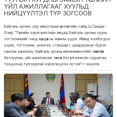
ҮЙЛ АЖИЛЛАГААГ ХУУЛЬД
НИЙЦҮҮЛТЭЛ ТҮР ЗОГСООВ
Байгаль орчин, уур амьсгалын өөрчлөлтийн сайд Ц.Сандаг-
Очир “Төслийн хэрэгжилтийн явцад байгаль орчны хууль
тогтоомжийг чанд мөрдөх нь яамны үүрэг. Иймд холбогдох
хууль, тогтоомж, үнэлгээ, стандарт, шаардлагыг бүрэн
хангаж ажиллах, байгаль орчны менежментийн төлөвлөгөөг
батлуулан, үйл ажиллагааг зөвхөн баталгаажсан судалгаа,
тооцоонд тулгуурлан хэрэгжүүлэх ёстой”-г онцлов.