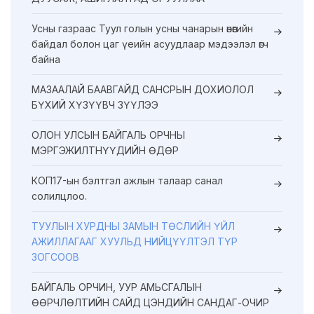
Усны газраас Туул голын усны чанарын өнөөгийн
байдал болон цаг үеийн асуудлаар мэдээлэл өгч
байна
МАЗААЛАЙ БААВГАЙД САНСРЫН ДОХИОЛОЛ
БҮХИЙ ХҮЗҮҮВЧ ЗҮҮЛЭЭ
ОЛОН УЛСЫН БАЙГАЛЬ ОРЧНЫ
МЭРГЭЖИЛТНҮҮДИЙН ӨДӨР
КОП17-ын бэлтгэл ажлын талаар санал
солилцлоо.
ТУУЛЫН ХУРДНЫ ЗАМЫН ТӨСЛИЙН ҮЙЛ
АЖИЛЛАГААГ ХУУЛЬД НИЙЦҮҮЛТЭЛ ТҮР
ЗОГСООВ
БАЙГАЛЬ ОРЧИН, УУР АМЬСГАЛЫН
ӨӨРЧЛӨЛТИЙН САЙД ЦЭНДИЙН САНДАГ-ОЧИР