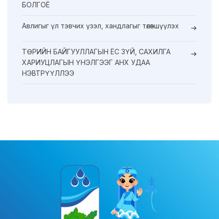
БОЛГОЁ
Авлигыг үл тэвчих үзэл, хандлагыг төлөвшүүлэх
ТӨРИЙН БАЙГУУЛЛАГЫН ЁС ЗҮЙ, САХИЛГА
ХАРИУЦЛАГЫН ҮНЭЛГЭЭГ АНХ УДАА
НЭВТРҮҮЛЛЭЭ