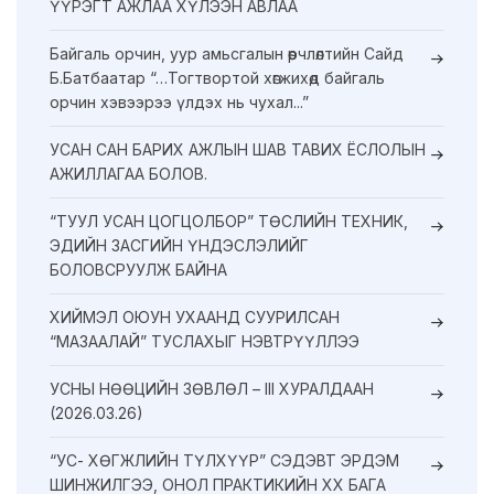
ҮҮРЭГТ АЖЛАА ХҮЛЭЭН АВЛАА
Байгаль орчин, уур амьсгалын өөрчлөлтийн Сайд
Б.Батбаатар “…Тогтвортой хөгжихөд байгаль
орчин хэвээрээ үлдэх нь чухал...”
УСАН САН БАРИХ АЖЛЫН ШАВ ТАВИХ ЁСЛОЛЫН
АЖИЛЛАГАА БОЛОВ.
“ТУУЛ УСАН ЦОГЦОЛБОР” ТӨСЛИЙН ТЕХНИК,
ЭДИЙН ЗАСГИЙН ҮНДЭСЛЭЛИЙГ
БОЛОВСРУУЛЖ БАЙНА
ХИЙМЭЛ ОЮУН УХААНД СУУРИЛСАН
“МАЗААЛАЙ” ТУСЛАХЫГ НЭВТРҮҮЛЛЭЭ
УСНЫ НӨӨЦИЙН ЗӨВЛӨЛ – III ХУРАЛДААН
(2026.03.26)
“УС- ХӨГЖЛИЙН ТҮЛХҮҮР” СЭДЭВТ ЭРДЭМ
ШИНЖИЛГЭЭ, ОНОЛ ПРАКТИКИЙН XX БАГА