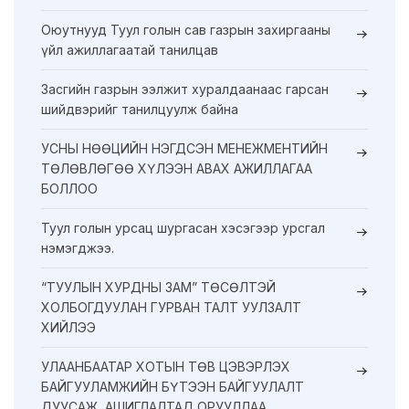
Оюутнууд Туул голын сав газрын захиргааны
үйл ажиллагаатай танилцав
Засгийн газрын ээлжит хуралдаанаас гарсан
шийдвэрийг танилцуулж байна
УСНЫ НӨӨЦИЙН НЭГДСЭН МЕНЕЖМЕНТИЙН
ТӨЛӨВЛӨГӨӨ ХҮЛЭЭН АВАХ АЖИЛЛАГАА
БОЛЛОО
Туул голын урсац шургасан хэсэгээр урсгал
нэмэгджээ.
“ТУУЛЫН ХУРДНЫ ЗАМ” ТӨСӨЛТЭЙ
ХОЛБОГДУУЛАН ГУРВАН ТАЛТ УУЛЗАЛТ
ХИЙЛЭЭ
УЛААНБААТАР ХОТЫН ТӨВ ЦЭВЭРЛЭХ
БАЙГУУЛАМЖИЙН БҮТЭЭН БАЙГУУЛАЛТ
ДУУСАЖ, АШИГЛАЛТАД ОРУУЛЛАА