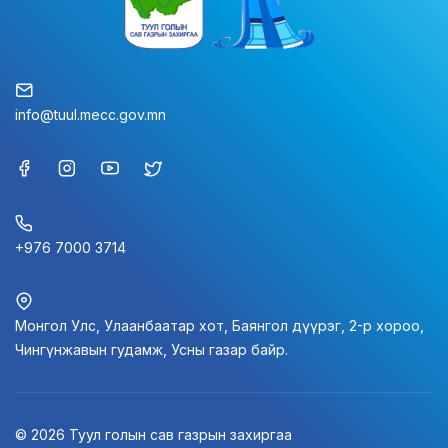
info@tuul.mecc.gov.mn
+976 7000 3714
Монгол Улс, Улаанбаатар хот, Баянгол дүүрэг, 2-р хороо,
Чингүнжавын гудамж, Усны газар байр.
© 2026 Туул голын сав газрын захиргаа