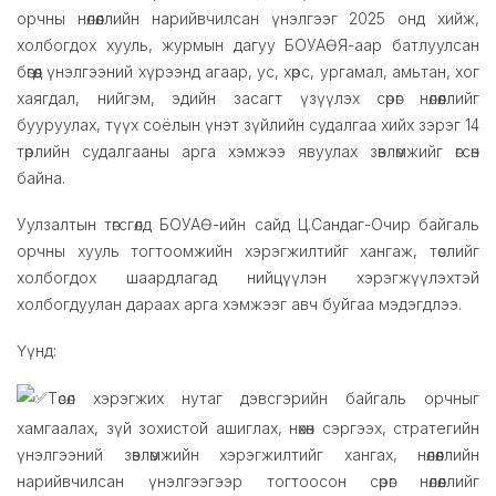
орчны нөлөөллийн нарийвчилсан үнэлгээг 2025 онд хийж,
холбогдох хууль, журмын дагуу БОУАӨЯ-аар батлуулсан
бөгөөд үнэлгээний хүрээнд агаар, ус, хөрс, ургамал, амьтан, хог
хаягдал, нийгэм, эдийн засагт үзүүлэх сөрөг нөлөөллийг
бууруулах, түүх соёлын үнэт зүйлийн судалгаа хийх зэрэг 14
төрлийн судалгааны арга хэмжээ явуулах зөвлөмжийг өгсөн
байна.
Уулзалтын төгсгөлд БОУАӨ-ийн сайд Ц.Сандаг-Очир байгаль
орчны хууль тогтоомжийн хэрэгжилтийг хангаж, төслийг
холбогдох шаардлагад нийцүүлэн хэрэгжүүлэхтэй
холбогдуулан дараах арга хэмжээг авч буйгаа мэдэгдлээ.
Үүнд:
Төсөл хэрэгжих нутаг дэвсгэрийн байгаль орчныг
хамгаалах, зүй зохистой ашиглах, нөхөн сэргээх, стратегийн
үнэлгээний зөвлөмжийн хэрэгжилтийг хангах, нөлөөллийн
нарийвчилсан үнэлгээгээр тогтоосон сөрөг нөлөөллийг