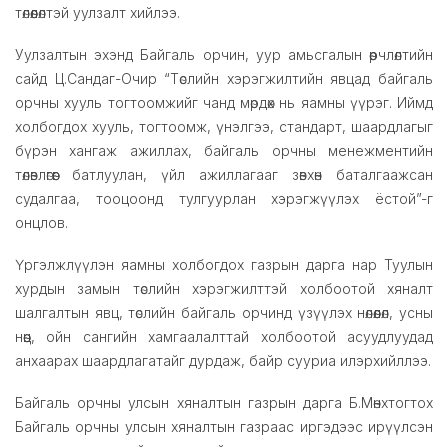
төлөөлөлтэй уулзалт хийлээ.
Уулзалтын эхэнд Байгаль орчин, уур амьсгалын өөрчлөлтийн
сайд Ц.Сандаг-Очир “Төслийн хэрэгжилтийн явцад байгаль
орчны хууль тогтоомжийг чанд мөрдөх нь яамны үүрэг. Иймд
холбогдох хууль, тогтоомж, үнэлгээ, стандарт, шаардлагыг
бүрэн хангаж ажиллах, байгаль орчны менежментийн
төлөвлөгөөг батлуулан, үйл ажиллагааг зөвхөн баталгаажсан
судалгаа, тооцоонд тулгуурлан хэрэгжүүлэх ёстой”-г
онцлов.
Үргэлжлүүлэн яамны холбогдох газрын дарга нар Туулын
хурдын замын төслийн хэрэгжилттэй холбоотой хяналт
шалгалтын явц, төслийн байгаль орчинд үзүүлэх нөлөөлөл, усны
нөөц, ойн сангийн хамгаалалттай холбоотой асуудлуудад
анхаарах шаардлагатайг дурдаж, байр сууриа илэрхийллээ.
Байгаль орчны улсын хяналтын газрын дарга Б.Мөнхтогтох
Байгаль орчны улсын хяналтын газраас иргэдээс ирүүлсэн