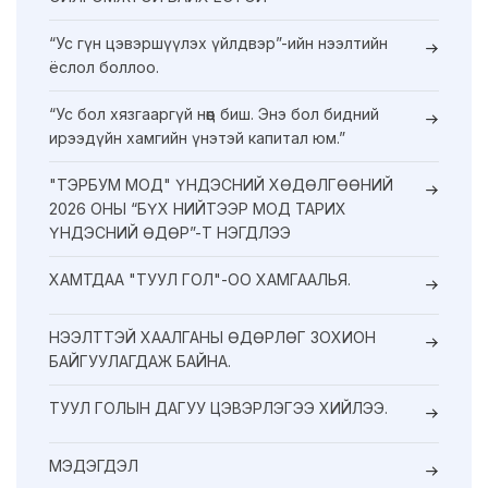
“Ус гүн цэвэршүүлэх үйлдвэр”-ийн нээлтийн
ёслол боллоо.
“Ус бол хязгааргүй нөөц биш. Энэ бол бидний
ирээдүйн хамгийн үнэтэй капитал юм.”
"ТЭРБУМ МОД" ҮНДЭСНИЙ ХӨДӨЛГӨӨНИЙ
2026 ОНЫ “БҮХ НИЙТЭЭР МОД ТАРИХ
ҮНДЭСНИЙ ӨДӨР”-Т НЭГДЛЭЭ
ХАМТДАА "ТУУЛ ГОЛ"-ОО ХАМГААЛЬЯ.
НЭЭЛТТЭЙ ХААЛГАНЫ ӨДӨРЛӨГ ЗОХИОН
БАЙГУУЛАГДАЖ БАЙНА.
ТУУЛ ГОЛЫН ДАГУУ ЦЭВЭРЛЭГЭЭ ХИЙЛЭЭ.
МЭДЭГДЭЛ