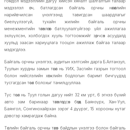
гомдол мэдээллийн дагуу хийсэн хяналт шалгалтын талаар
мэдээлэл өгч, батлагдсан байгаль орчны нөлөөллийн
нарийвчилсан үнэлгээнд тавигдсан шаардлагыг
биелүүлээгүй, тухайн жилийн байгаль орчны
менежментийн төлөвлөгөөг батлуулалгүйгээр үйл ажиллагаа
эхлүүлсэн, холбогдох хууль тогтоомжийг зөрчсөн асуудалд
хуульд заасан хариуцлага тооцон ажиллаж байгаа талаар
мэдэгдлээ.
Байгаль орчны үнэлгээ, аудитын хэлтсийн дарга Б.Алтанзул,
Туулын хурдны замын төсөл нь УИХ, Засгийн газрын тогтоол
болон нийслэлийн хөгжлийн бодлогын баримт бичгүүдэд
тусгагдсан төсөл болохыг танилцууллаа.
Тус төсөл нь Туул голын дагуу нийт 32 км урт, 6 эгнээ бүхий
авто зам барихаар төлөвлөгдсөн бөгөөд Баянзүрх, Хан-Уул,
Баянгол, Сонгинохайрхан зэрэг 4 дүүрэг, 15 хорооны нутаг
дэвсгэр хамрагдаж байна.
Төслийн байгаль орчны төлөв байдлын үнэлгээ болон байгаль