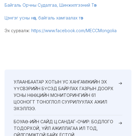
Байгаль Орчны Судалгаа, Шинжилгээний Төв
Цэнгэг усны нөөц, байгаль хамгаалах төв
Эх сурвалж:
https://www.facebook.com/MECCMongolia
УЛААНБААТАР ХОТЫН УС ХАНГАМЖИЙН ЭХ
ҮҮСВЭРИЙН БҮСЭД БАЙРЛАХ ГАЗРЫН ДООРХ
УСНЫ НӨӨЦИЙН МОНИТОРИНГИЙН 61
ЦООНОГТ ТОНОГЛОЛ СУУРИЛУУЛАХ АЖИЛ
ЭХЭЛЛЭЭ.
БОУАӨ-ИЙН САЙД Ц.САНДАГ-ОЧИР: БОДЛОГО
ТОДОРХОЙ, ҮЙЛ АЖИЛЛАГАА ИЛ ТОД,
ОЙЛГОМЖТОЙ БАЙХ ЁСТОЙ