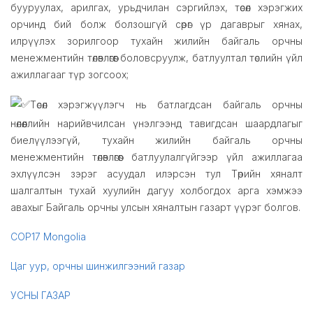
бууруулах, арилгах, урьдчилан сэргийлэх, төсөл хэрэгжих
орчинд бий болж болзошгүй сөрөг үр дагаврыг хянах,
илрүүлэх зорилгоор тухайн жилийн байгаль орчны
менежментийн төлөвлөгөөг боловсруулж, батлуултал төслийн үйл
ажиллагааг түр зогсоох;
Төсөл хэрэгжүүлэгч нь батлагдсан байгаль орчны
нөлөөллийн нарийвчилсан үнэлгээнд тавигдсан шаардлагыг
биелүүлээгүй, тухайн жилийн байгаль орчны
менежментийн төлөвлөгөөг батлуулалгүйгээр үйл ажиллагаа
эхлүүлсэн зэрэг асуудал илэрсэн тул Төрийн хяналт
шалгалтын тухай хуулийн дагуу холбогдох арга хэмжээ
авахыг Байгаль орчны улсын хяналтын газарт үүрэг болгов.
COP17 Mongolia
Цаг уур, орчны шинжилгээний газар
УСНЫ ГАЗАР