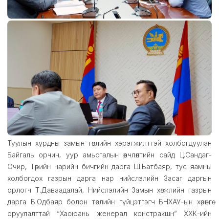
Туулын хурдны замын төслийн хэрэгжилттэй холбогдуулан
Байгаль орчин, уур амьсгалын өөрчлөлтийн сайд Ц.Сандаг-
Очир, Төрийн нарийн бичгийн дарга Ш.Батбаяр, тус яамны
холбогдох газрын дарга нар нийслэлийн Засаг даргын
орлогч Т.Даваадалай, Нийслэлийн Замын хөгжлийн газрын
дарга Б.Одбаяр болон төслийн гүйцэтгэгч БНХАУ-ын хөрөнгө
оруулалттай “Хаоюань женерал констракшн” ХХК-ийн