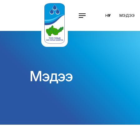
НҮҮР
МЭДЭЭ
Мэдээ