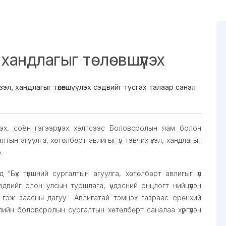
, хандлагыг төлөвшүүлэх
 үзэл, хандлагыг төлөвшүүлэх сэдвийг тусгах талаар санал
эх, соён гэгээрүүлэх хэлтсээс Боловсролын яам болон
тын агуулга, хөтөлбөрт авлигыг үл тэвчих үзэл, хандлагыг
э.
д “Бүх түвшний сургалтын агуулга, хөтөлбөрт авлигыг үл
сэдвийг олон улсын туршлага, үндэсний онцлогт нийцүүлэн
э” гэж заасны дагуу Авлигатай тэмцэх газраас ерөнхий
йн боловсролын сургалтын хөтөлбөрт саналаа хүргүүлэн