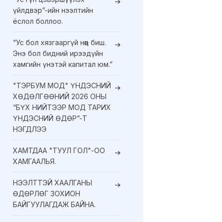
үйлдвэр”-ийн нээлтийн
ёслол боллоо.
“Ус бол хязгааргүй нөөц биш.
Энэ бол бидний ирээдүйн
хамгийн үнэтэй капитал юм.”
"ТЭРБУМ МОД" ҮНДЭСНИЙ
ХӨДӨЛГӨӨНИЙ 2026 ОНЫ
“БҮХ НИЙТЭЭР МОД ТАРИХ
ҮНДЭСНИЙ ӨДӨР”-Т
НЭГДЛЭЭ
ХАМТДАА "ТУУЛ ГОЛ"-ОО
ХАМГААЛЬЯ.
НЭЭЛТТЭЙ ХААЛГАНЫ
ӨДӨРЛӨГ ЗОХИОН
БАЙГУУЛАГДАЖ БАЙНА.