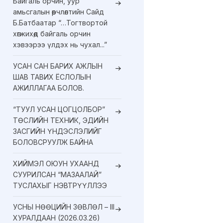
Байгаль орчин, уур
амьсгалын өөрчлөлтийн Сайд
Б.Батбаатар “…Тогтвортой
хөгжихөд байгаль орчин
хэвээрээ үлдэх нь чухал...”
УСАН САН БАРИХ АЖЛЫН
ШАВ ТАВИХ ЁСЛОЛЫН
АЖИЛЛАГАА БОЛОВ.
“ТУУЛ УСАН ЦОГЦОЛБОР”
ТӨСЛИЙН ТЕХНИК, ЭДИЙН
ЗАСГИЙН ҮНДЭСЛЭЛИЙГ
БОЛОВСРУУЛЖ БАЙНА
ХИЙМЭЛ ОЮУН УХААНД
СУУРИЛСАН “МАЗААЛАЙ”
ТУСЛАХЫГ НЭВТРҮҮЛЛЭЭ
УСНЫ НӨӨЦИЙН ЗӨВЛӨЛ – III
ХУРАЛДААН (2026.03.26)