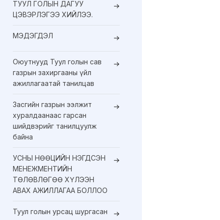
ТУУЛ ГОЛЫН ДАГУУ
ЦЭВЭРЛЭГЭЭ ХИЙЛЭЭ.
МЭДЭГДЭЛ
Оюутнууд Туул голын сав
газрын захиргааны үйл
ажиллагаатай танилцав
Засгийн газрын ээлжит
хуралдаанаас гарсан
шийдвэрийг танилцуулж
байна
УСНЫ НӨӨЦИЙН НЭГДСЭН
МЕНЕЖМЕНТИЙН
ТӨЛӨВЛӨГӨӨ ХҮЛЭЭН
АВАХ АЖИЛЛАГАА БОЛЛОО
Туул голын урсац шургасан