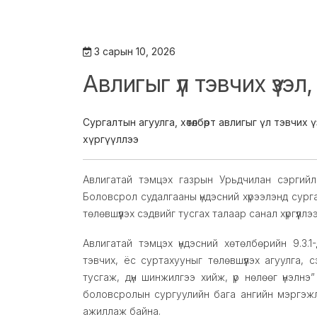
3 сарын 10, 2026
Авлигыг үл тэвчих үзэл
Сургалтын агуулга, хөтөлбөрт авлигыг үл тэвчих
хүргүүллээ
Авлигатай тэмцэх газрын Урьдчилан сэргийл
Боловсрол судалгааны үндэсний хүрээлэнд сургал
төлөвшүүлэх сэдвийг тусгах талаар санал хүргүүллэ
Авлигатай тэмцэх үндэсний хөтөлбөрийн 9.3.1-
тэвчих, ёс суртахууныг төлөвшүүлэх агуулга, 
тусгаж, дүн шинжилгээ хийж, үр нөлөөг үнэлн
боловсролын сургуулийн бага ангийн мэргэжли
ажиллаж байна.