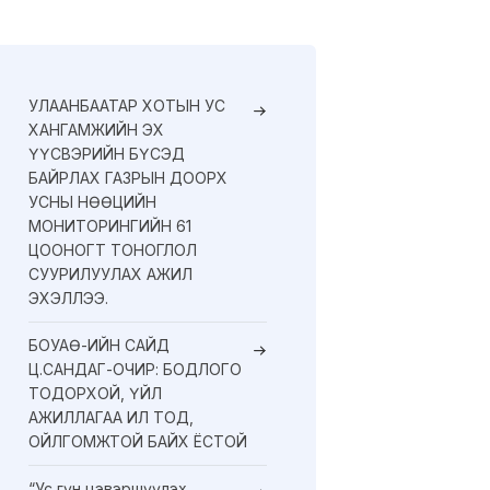
УЛААНБААТАР ХОТЫН УС
ХАНГАМЖИЙН ЭХ
ҮҮСВЭРИЙН БҮСЭД
БАЙРЛАХ ГАЗРЫН ДООРХ
УСНЫ НӨӨЦИЙН
МОНИТОРИНГИЙН 61
ЦООНОГТ ТОНОГЛОЛ
СУУРИЛУУЛАХ АЖИЛ
ЭХЭЛЛЭЭ.
БОУАӨ-ИЙН САЙД
Ц.САНДАГ-ОЧИР: БОДЛОГО
ТОДОРХОЙ, ҮЙЛ
АЖИЛЛАГАА ИЛ ТОД,
ОЙЛГОМЖТОЙ БАЙХ ЁСТОЙ
“Ус гүн цэвэршүүлэх