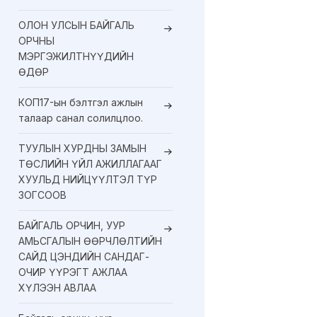
ОЛОН УЛСЫН БАЙГАЛЬ
ОРЧНЫ
МЭРГЭЖИЛТНҮҮДИЙН
ӨДӨР
КОП17-ын бэлтгэл ажлын
талаар санал солилцлоо.
ТУУЛЫН ХУРДНЫ ЗАМЫН
ТӨСЛИЙН ҮЙЛ АЖИЛЛАГААГ
ХУУЛЬД НИЙЦҮҮЛТЭЛ ТҮР
ЗОГСООВ
БАЙГАЛЬ ОРЧИН, УУР
АМЬСГАЛЫН ӨӨРЧЛӨЛТИЙН
САЙД ЦЭНДИЙН САНДАГ-
ОЧИР ҮҮРЭГТ АЖЛАА
ХҮЛЭЭН АВЛАА