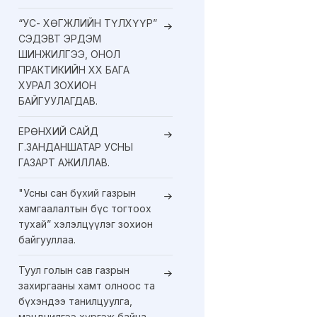
“УС- ХӨГЖЛИЙН ТҮЛХҮҮР”
СЭДЭВТ ЭРДЭМ
ШИНЖИЛГЭЭ, ОНОЛ
ПРАКТИКИЙН XX БАГА
ХУРАЛ ЗОХИОН
БАЙГУУЛАГДАВ.
ЕРӨНХИЙ САЙД
Г.ЗАНДАНШАТАР УСНЫ
ГАЗАРТ АЖИЛЛАВ.
"Усны сан бүхий газрын
хамгаалалтын бүс тогтоох
тухай” хэлэлцүүлэг зохион
байгууллаа.
Туул голын сав газрын
захиргааны хамт олноос та
бүхэндээ танилцуулга,
мэндчилгээ хүргэж байна.