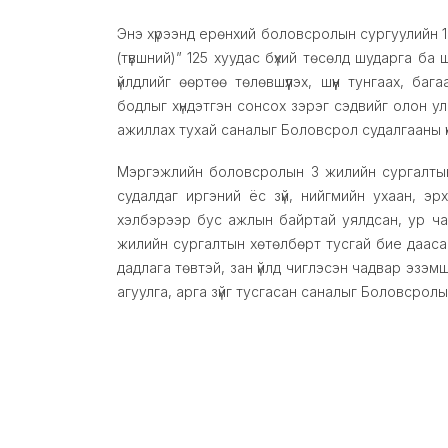
Энэ хүрээнд ерөнхий боловсролын сургуулийн 
(түвшний)” 125 хуудас бүхий төсөлд шударга ба
үйлдлийг өөртөө төлөвшүүлэх, шүүн тунгаах, 
бодлыг хүндэтгэн сонсох зэрэг сэдвийг олон ул
ажиллах тухай саналыг Боловсрол судалгааны үндэ
Мэргэжлийн боловсролын 3 жилийн сургалтын 
судалдаг иргэний ёс зүй, нийгмийн ухаан, эрх
хэлбэрээр бус ажлын байртай уялдсан, ур ч
жилийн сургалтын хөтөлбөрт тусгай бие дааса
дадлага төвтэй, зан үйлд чиглэсэн чадвар эзэм
агуулга, арга зүйг тусгасан саналыг Боловсролын 