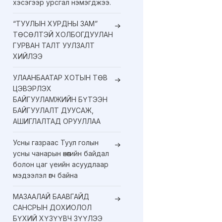
хэсэгээр урсгал нэмэгджээ.
“ТУУЛЫН ХУРДНЫ ЗАМ”
ТӨСӨЛТЭЙ ХОЛБОГДУУЛАН
ГУРВАН ТАЛТ УУЛЗАЛТ
ХИЙЛЭЭ
УЛААНБААТАР ХОТЫН ТӨВ
ЦЭВЭРЛЭХ
БАЙГУУЛАМЖИЙН БҮТЭЭН
БАЙГУУЛАЛТ ДУУСАЖ,
АШИГЛАЛТАД ОРУУЛЛАА
Усны газраас Туул голын
усны чанарын өнөөгийн байдал
болон цаг үеийн асуудлаар
мэдээлэл өгч байна
МАЗААЛАЙ БААВГАЙД
САНСРЫН ДОХИОЛОЛ
БҮХИЙ ХҮЗҮҮВЧ ЗҮҮЛЭЭ