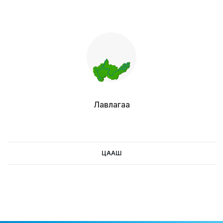
цааш
Лавлагаа
ЦААШ
цааш