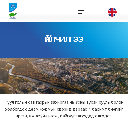
Үйлчилгээ
Туул голын сав газрын захиргаа нь Усны тухай хууль болон
холбогдох дүрэм журмын хүрээнд дараах 4 баримт бичгийг
иргэн, аж ахуйн нэгж, байгууллагуудад олгодог.