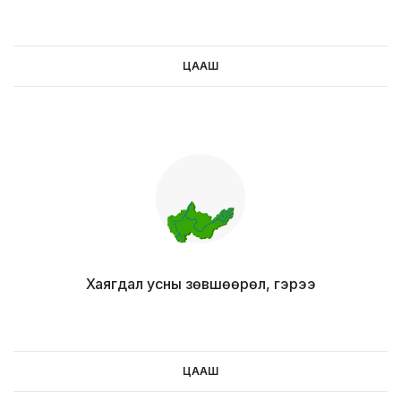
ЦААШ
цааш
Хаягдал усны зөвшөөрөл, гэрээ
ЦААШ