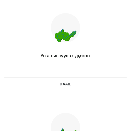
Ус ашиглуулах дүгнэлт
ЦААШ
цааш