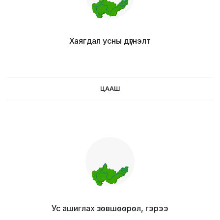
Хаягдал усны дүгнэлт
ЦААШ
цааш
Ус ашиглах зөвшөөрөл, гэрээ