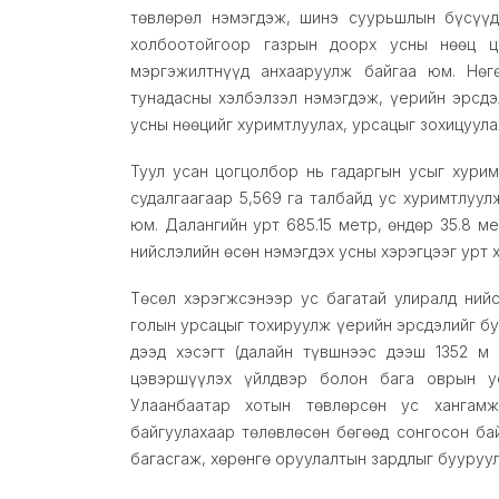
төвлөрөл нэмэгдэж, шинэ суурьшлын бүсүүд 
холбоотойгоор газрын доорх усны нөөц ц
мэргэжилтнүүд анхааруулж байгаа юм. Нөг
тунадасны хэлбэлзэл нэмэгдэж, үерийн эрсдэ
усны нөөцийг хуримтлуулах, урсацыг зохицуула
Туул усан цогцолбор нь гадаргын усыг хурим
судалгаагаар 5,569 га талбайд ус хуримтлуул
юм. Далангийн урт 685.15 метр, өндөр 35.8 м
нийслэлийн өсөн нэмэгдэх усны хэрэгцээг урт 
Төсөл хэрэгжсэнээр ус багатай улиралд нийс
голын урсацыг тохируулж үерийн эрсдэлийг бу
дээд хэсэгт (далайн түвшнээс дээш 1352 м
цэвэршүүлэх үйлдвэр болон бага оврын у
Улаанбаатар хотын төвлөрсөн ус хангам
байгуулахаар төлөвлөсөн бөгөөд сонгосон ба
багасгаж, хөрөнгө оруулалтын зардлыг бууруул