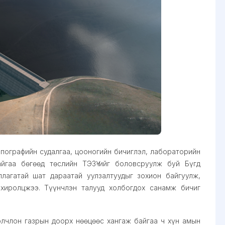
пографийн судалгаа, цооногийн бичиглэл, лабораторийн
йгаа бөгөөд төслийн ТЭЗҮ-ийг боловсруулж буй Бүгд
ллагатай шат дараатай уулзалтуудыг зохион байгуулж,
охиролцжээ. Түүнчлэн талууд холбогдох санамж бичиг
олчлон газрын доорх нөөцөөс хангаж байгаа ч хүн амын