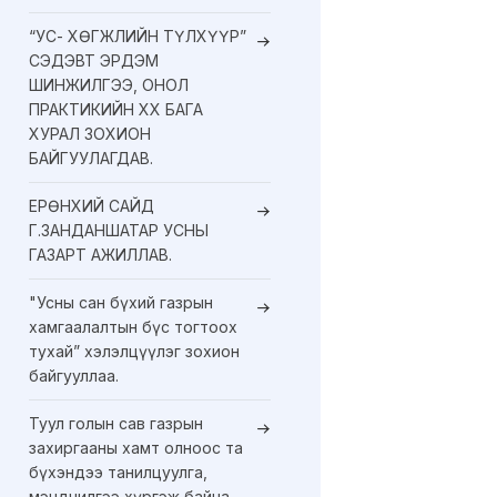
“УС- ХӨГЖЛИЙН ТҮЛХҮҮР”
СЭДЭВТ ЭРДЭМ
ШИНЖИЛГЭЭ, ОНОЛ
ПРАКТИКИЙН XX БАГА
ХУРАЛ ЗОХИОН
БАЙГУУЛАГДАВ.
ЕРӨНХИЙ САЙД
Г.ЗАНДАНШАТАР УСНЫ
ГАЗАРТ АЖИЛЛАВ.
"Усны сан бүхий газрын
хамгаалалтын бүс тогтоох
тухай” хэлэлцүүлэг зохион
байгууллаа.
Туул голын сав газрын
захиргааны хамт олноос та
бүхэндээ танилцуулга,
мэндчилгээ хүргэж байна.