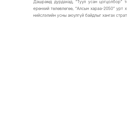
Дашрамд дурдахад, “Туул усан цогцолбор” т
ерөнхий төлөвлөгөө, “Алсын хараа-2050” урт 
нийслэлийн усны аюулгүй байдлыг хангах страт