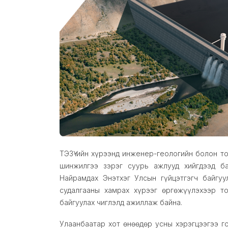
ТЭЗҮ-ийн хүрээнд инженер-геологийн болон то
шинжилгээ зэрэг суурь ажлууд хийгдээд ба
Найрамдах Энэтхэг Улсын гүйцэтгэгч байгуу
судалгааны хамрах хүрээг өргөжүүлэхээр т
байгуулах чиглэлд ажиллаж байна.
Улаанбаатар хот өнөөдөр усны хэрэгцээгээ г