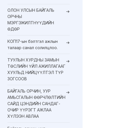
ОЛОН УЛСЫН БАЙГАЛЬ
ОРЧНЫ
МЭРГЭЖИЛТНҮҮДИЙН
ӨДӨР
КОП17-ын бэлтгэл ажлын
талаар санал солилцлоо.
ТУУЛЫН ХУРДНЫ ЗАМЫН
ТӨСЛИЙН ҮЙЛ АЖИЛЛАГААГ
ХУУЛЬД НИЙЦҮҮЛТЭЛ ТҮР
ЗОГСООВ
БАЙГАЛЬ ОРЧИН, УУР
АМЬСГАЛЫН ӨӨРЧЛӨЛТИЙН
САЙД ЦЭНДИЙН САНДАГ-
ОЧИР ҮҮРЭГТ АЖЛАА
ХҮЛЭЭН АВЛАА