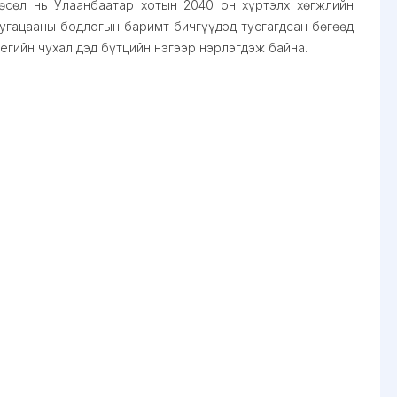
өсөл нь Улаанбаатар хотын 2040 он хүртэлх хөгжлийн
хугацааны бодлогын баримт бичгүүдэд тусгагдсан бөгөөд
егийн чухал дэд бүтцийн нэгээр нэрлэгдэж байна.