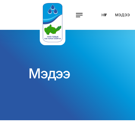
НҮҮР
МЭДЭЭ
Мэдээ