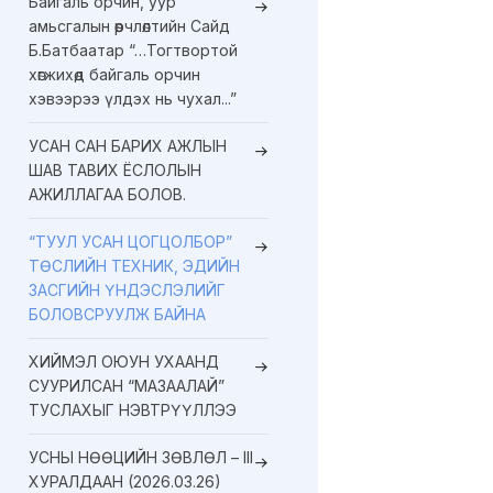
Байгаль орчин, уур
амьсгалын өөрчлөлтийн Сайд
Б.Батбаатар “…Тогтвортой
хөгжихөд байгаль орчин
хэвээрээ үлдэх нь чухал...”
УСАН САН БАРИХ АЖЛЫН
ШАВ ТАВИХ ЁСЛОЛЫН
АЖИЛЛАГАА БОЛОВ.
“ТУУЛ УСАН ЦОГЦОЛБОР”
ТӨСЛИЙН ТЕХНИК, ЭДИЙН
ЗАСГИЙН ҮНДЭСЛЭЛИЙГ
БОЛОВСРУУЛЖ БАЙНА
ХИЙМЭЛ ОЮУН УХААНД
СУУРИЛСАН “МАЗААЛАЙ”
ТУСЛАХЫГ НЭВТРҮҮЛЛЭЭ
УСНЫ НӨӨЦИЙН ЗӨВЛӨЛ – III
ХУРАЛДААН (2026.03.26)