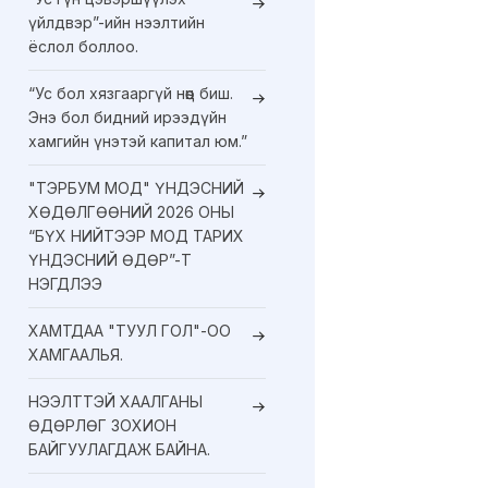
үйлдвэр”-ийн нээлтийн
ёслол боллоо.
“Ус бол хязгааргүй нөөц биш.
Энэ бол бидний ирээдүйн
хамгийн үнэтэй капитал юм.”
"ТЭРБУМ МОД" ҮНДЭСНИЙ
ХӨДӨЛГӨӨНИЙ 2026 ОНЫ
“БҮХ НИЙТЭЭР МОД ТАРИХ
ҮНДЭСНИЙ ӨДӨР”-Т
НЭГДЛЭЭ
ХАМТДАА "ТУУЛ ГОЛ"-ОО
ХАМГААЛЬЯ.
НЭЭЛТТЭЙ ХААЛГАНЫ
ӨДӨРЛӨГ ЗОХИОН
БАЙГУУЛАГДАЖ БАЙНА.