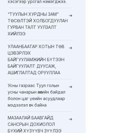
хэсэгээр урсгал нэмэгджээ.
“ТУУЛЫН ХУРДНЫ ЗАМ”
ТӨСӨЛТЭЙ ХОЛБОГДУУЛАН
ГУРВАН ТАЛТ УУЛЗАЛТ
ХИЙЛЭЭ
УЛААНБААТАР ХОТЫН ТӨВ
ЦЭВЭРЛЭХ
БАЙГУУЛАМЖИЙН БҮТЭЭН
БАЙГУУЛАЛТ ДУУСАЖ,
АШИГЛАЛТАД ОРУУЛЛАА
Усны газраас Туул голын
усны чанарын өнөөгийн байдал
болон цаг үеийн асуудлаар
мэдээлэл өгч байна
МАЗААЛАЙ БААВГАЙД
САНСРЫН ДОХИОЛОЛ
БҮХИЙ ХҮЗҮҮВЧ ЗҮҮЛЭЭ