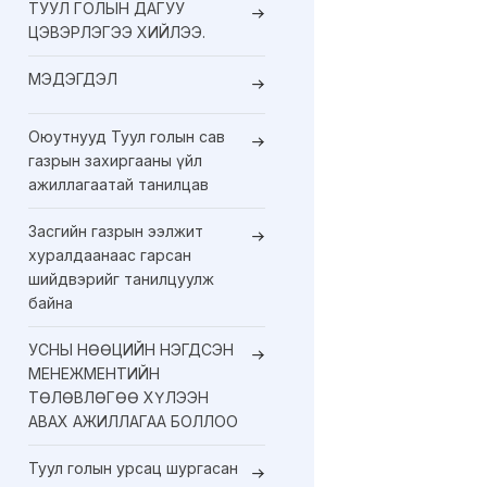
ТУУЛ ГОЛЫН ДАГУУ
ЦЭВЭРЛЭГЭЭ ХИЙЛЭЭ.
МЭДЭГДЭЛ
Оюутнууд Туул голын сав
газрын захиргааны үйл
ажиллагаатай танилцав
Засгийн газрын ээлжит
хуралдаанаас гарсан
шийдвэрийг танилцуулж
байна
УСНЫ НӨӨЦИЙН НЭГДСЭН
МЕНЕЖМЕНТИЙН
ТӨЛӨВЛӨГӨӨ ХҮЛЭЭН
АВАХ АЖИЛЛАГАА БОЛЛОО
Туул голын урсац шургасан