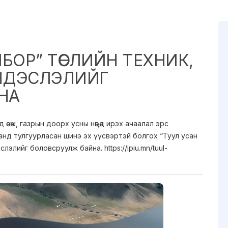
БОР” ТӨСЛИЙН ТЕХНИК,
НДЭСЛЭЛИЙГ
НА
сөж, газрын доорх усны нөөцөд ирэх ачаалал эрс
анд тулгуурласан шинэ эх үүсвэртэй болгох “Туул усан
лэлийг боловсруулж байна. https://ipiu.mn/tuul-