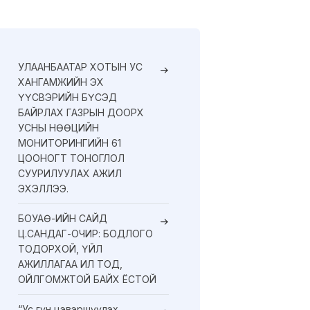
УЛААНБААТАР ХОТЫН УС
ХАНГАМЖИЙН ЭХ
ҮҮСВЭРИЙН БҮСЭД
БАЙРЛАХ ГАЗРЫН ДООРХ
УСНЫ НӨӨЦИЙН
МОНИТОРИНГИЙН 61
ЦООНОГТ ТОНОГЛОЛ
СУУРИЛУУЛАХ АЖИЛ
ЭХЭЛЛЭЭ.
БОУАӨ-ИЙН САЙД
Ц.САНДАГ-ОЧИР: БОДЛОГО
ТОДОРХОЙ, ҮЙЛ
АЖИЛЛАГАА ИЛ ТОД,
ОЙЛГОМЖТОЙ БАЙХ ЁСТОЙ
“Ус гүн цэвэршүүлэх