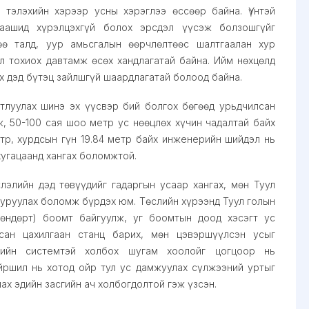
тэлэхийн хэрээр усны хэрэглээ өссөөр байна. Үүнтэй
аашид хүрэлцэхгүй болох эрсдэл үүсэж болзошгүйг
өө талд, уур амьсгалын өөрчлөлтөөс шалтгаалан хур
л тохиох давтамж өсөх хандлагатай байна. Ийм нөхцөлд
х дэд бүтэц зайлшгүй шаардлагатай болоод байна.
тлуулах шинэ эх үүсвэр бий болгох бөгөөд урьдчилсан
ж, 50-100 сая шоо метр ус нөөцлөх хүчин чадалтай байх
етр, хурдсын гүн 19.84 метр байх инженерийн шийдэл нь
хугацаанд хангах боломжтой.
лэлийн дэд төвүүдийг гадаргын усаар хангах, мөн Туул
уруулах боломж бүрдэх юм. Төслийн хүрээнд Туул голын
 өндөрт) боомт байгуулж, уг боомтын доод хэсэгт ус
сан цахилгаан станц барих, мөн цэвэршүүлсэн усыг
жийн системтэй холбох шугам хоолойг цогцоор нь
йршил нь хотод ойр тул ус дамжуулах сүлжээний уртыг
ах эдийн засгийн ач холбогдолтой гэж үзсэн.