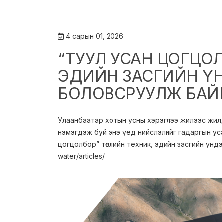
4 сарын 01, 2026
“ТУУЛ УСАН ЦОГЦОЛ
ЭДИЙН ЗАСГИЙН Ү
БОЛОВСРУУЛЖ БАЙ
Улаанбаатар хотын усны хэрэглээ жилээс жилд ө
нэмэгдэж буй энэ үед нийслэлийг гадаргын ус
цогцолбор” төслийн техник, эдийн засгийн үндэс
water/articles/