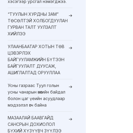
хэсэгээр урсгал нэмэгджээ.
“ТУУЛЫН ХУРДНЫ ЗАМ”
ТӨСӨЛТЭЙ ХОЛБОГДУУЛАН
ГУРВАН ТАЛТ УУЛЗАЛТ
ХИЙЛЭЭ
УЛААНБААТАР ХОТЫН ТӨВ
ЦЭВЭРЛЭХ
БАЙГУУЛАМЖИЙН БҮТЭЭН
БАЙГУУЛАЛТ ДУУСАЖ,
АШИГЛАЛТАД ОРУУЛЛАА
Усны газраас Туул голын
усны чанарын өнөөгийн байдал
болон цаг үеийн асуудлаар
мэдээлэл өгч байна
МАЗААЛАЙ БААВГАЙД
САНСРЫН ДОХИОЛОЛ
БҮХИЙ ХҮЗҮҮВЧ ЗҮҮЛЭЭ