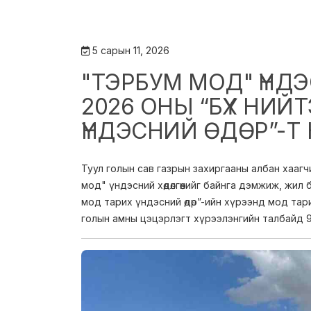
5 сарын 11, 2026
"ТЭРБУМ МОД" ҮН
2026 ОНЫ “БҮХ НИЙ
ҮНДЭСНИЙ ӨДӨР”-Т
Туул голын сав газрын захиргааны албан хаагч
мод" үндэсний хөдөлгөөнийг байнга дэмжиж, жил 
мод тарих үндэсний өдөр”-ийн хүрээнд мод тар
голын амны цэцэрлэгт хүрээлэнгийн талбайд 9