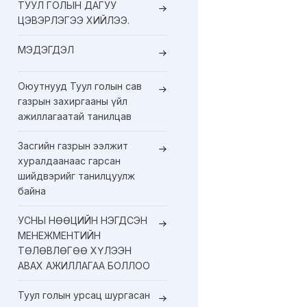
ТУУЛ ГОЛЫН ДАГУУ
ЦЭВЭРЛЭГЭЭ ХИЙЛЭЭ.
МЭДЭГДЭЛ
Оюутнууд Туул голын сав
газрын захиргааны үйл
ажиллагаатай танилцав
Засгийн газрын ээлжит
хуралдаанаас гарсан
шийдвэрийг танилцуулж
байна
УСНЫ НӨӨЦИЙН НЭГДСЭН
МЕНЕЖМЕНТИЙН
ТӨЛӨВЛӨГӨӨ ХҮЛЭЭН
АВАХ АЖИЛЛАГАА БОЛЛОО
Туул голын урсац шургасан