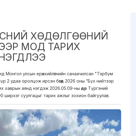
ДЭСНИЙ ХӨДӨЛГӨӨНИЙ
ТЭЭР МОД ТАРИХ
 НЭГДЛЭЭ
ид Монгол улсын ерөнхийлөгчийн санаачилсан "Тэрбум
бүр 2 удаа оролцож ирсэн бөгөөд 2026 оны “Бүх нийтээр
их хаврын аянд нэгдэж 2026.05.09-ны өдөр Түргэний
0 ширхэг суулгацыг тарих ажлыг зохион байгуулав.