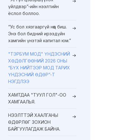
үйлдвэр”-ийн нээлтийн
ёслол боллоо.
“Ус бол хязгааргүй нөөц биш.
Энэ бол бидний ирээдүйн
хамгийн үнэтэй капитал юм.”
"ТЭРБУМ МОД" ҮНДЭСНИЙ
ХӨДӨЛГӨӨНИЙ 2026 ОНЫ
“БҮХ НИЙТЭЭР МОД ТАРИХ
ҮНДЭСНИЙ ӨДӨР”-Т
НЭГДЛЭЭ
ХАМТДАА "ТУУЛ ГОЛ"-ОО
ХАМГААЛЬЯ.
НЭЭЛТТЭЙ ХААЛГАНЫ
ӨДӨРЛӨГ ЗОХИОН
БАЙГУУЛАГДАЖ БАЙНА.