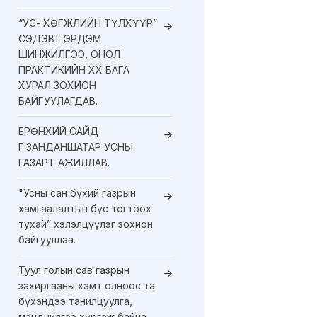
“УС- ХӨГЖЛИЙН ТҮЛХҮҮР”
СЭДЭВТ ЭРДЭМ
ШИНЖИЛГЭЭ, ОНОЛ
ПРАКТИКИЙН XX БАГА
ХУРАЛ ЗОХИОН
БАЙГУУЛАГДАВ.
ЕРӨНХИЙ САЙД
Г.ЗАНДАНШАТАР УСНЫ
ГАЗАРТ АЖИЛЛАВ.
"Усны сан бүхий газрын
хамгаалалтын бүс тогтоох
тухай” хэлэлцүүлэг зохион
байгууллаа.
Туул голын сав газрын
захиргааны хамт олноос та
бүхэндээ танилцуулга,
мэндчилгээ хүргэж байна.