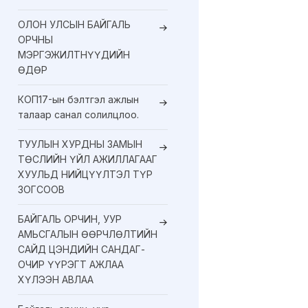
ОЛОН УЛСЫН БАЙГАЛЬ
ОРЧНЫ
МЭРГЭЖИЛТНҮҮДИЙН
ӨДӨР
КОП17-ын бэлтгэл ажлын
талаар санал солилцлоо.
ТУУЛЫН ХУРДНЫ ЗАМЫН
ТӨСЛИЙН ҮЙЛ АЖИЛЛАГААГ
ХУУЛЬД НИЙЦҮҮЛТЭЛ ТҮР
ЗОГСООВ
БАЙГАЛЬ ОРЧИН, УУР
АМЬСГАЛЫН ӨӨРЧЛӨЛТИЙН
САЙД ЦЭНДИЙН САНДАГ-
ОЧИР ҮҮРЭГТ АЖЛАА
ХҮЛЭЭН АВЛАА