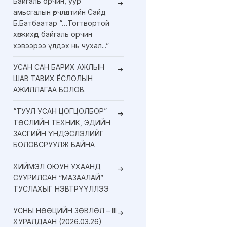
Байгаль орчин, уур
амьсгалын өөрчлөлтийн Сайд
Б.Батбаатар “…Тогтвортой
хөгжихөд байгаль орчин
хэвээрээ үлдэх нь чухал...”
УСАН САН БАРИХ АЖЛЫН
ШАВ ТАВИХ ЁСЛОЛЫН
АЖИЛЛАГАА БОЛОВ.
“ТУУЛ УСАН ЦОГЦОЛБОР”
ТӨСЛИЙН ТЕХНИК, ЭДИЙН
ЗАСГИЙН ҮНДЭСЛЭЛИЙГ
БОЛОВСРУУЛЖ БАЙНА
ХИЙМЭЛ ОЮУН УХААНД
СУУРИЛСАН “МАЗААЛАЙ”
ТУСЛАХЫГ НЭВТРҮҮЛЛЭЭ
УСНЫ НӨӨЦИЙН ЗӨВЛӨЛ – III
ХУРАЛДААН (2026.03.26)