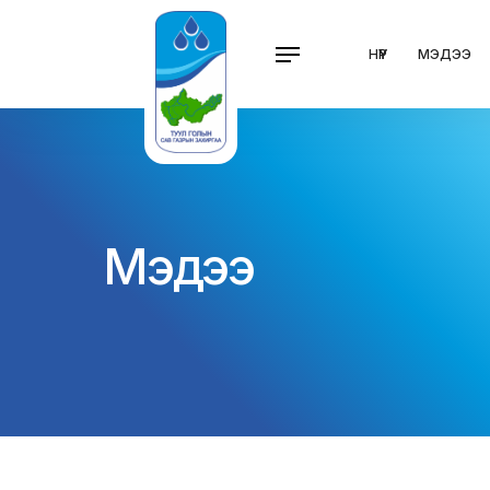
НҮҮР
МЭДЭЭ
Мэдээ