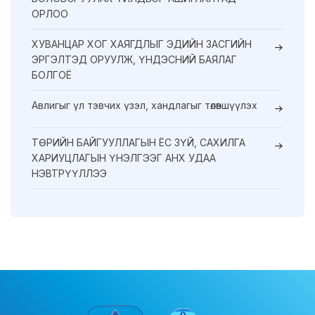
ОРЛОО
ХУВАНЦАР ХОГ ХАЯГДЛЫГ ЭДИЙН ЗАСГИЙН
ЭРГЭЛТЭД ОРУУЛЖ, ҮНДЭСНИЙ БАЯЛАГ
БОЛГОЁ
Авлигыг үл тэвчих үзэл, хандлагыг төлөвшүүлэх
ТӨРИЙН БАЙГУУЛЛАГЫН ЁС ЗҮЙ, САХИЛГА
ХАРИУЦЛАГЫН ҮНЭЛГЭЭГ АНХ УДАА
НЭВТРҮҮЛЛЭЭ