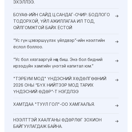
ЭХЭЛЛЭЭ.
БОУАӨ-ИЙН САЙД Ц.САНДАГ-ОЧИР: БОДЛОГО
ТОДОРХОЙ, ҮЙЛ АЖИЛЛАГАА ИЛ ТОД,
ОЙЛГОМЖТОЙ БАЙХ ЁСТОЙ
“Ус гүн цэвэршүүлэх үйлдвэр”-ийн нээлтийн
ёслол боллоо.
“Ус бол хязгааргүй нөөц биш. Энэ бол бидний
ирээдүйн хамгийн үнэтэй капитал юм.”
"ТЭРБУМ МОД" ҮНДЭСНИЙ ХӨДӨЛГӨӨНИЙ
2026 ОНЫ “БҮХ НИЙТЭЭР МОД ТАРИХ
ҮНДЭСНИЙ ӨДӨР”-Т НЭГДЛЭЭ
ХАМТДАА "ТУУЛ ГОЛ"-ОО ХАМГААЛЬЯ.
НЭЭЛТТЭЙ ХААЛГАНЫ ӨДӨРЛӨГ ЗОХИОН
БАЙГУУЛАГДАЖ БАЙНА.