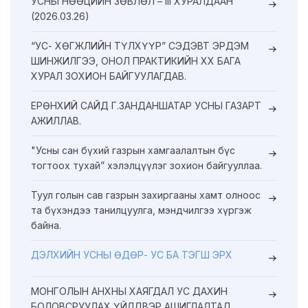
УСНЫ НӨӨЦИЙН ЗӨВЛӨЛ – III ХУРАЛДААН
(2026.03.26)
“УС- ХӨГЖЛИЙН ТҮЛХҮҮР” СЭДЭВТ ЭРДЭМ
ШИНЖИЛГЭЭ, ОНОЛ ПРАКТИКИЙН XX БАГА
ХУРАЛ ЗОХИОН БАЙГУУЛАГДАВ.
ЕРӨНХИЙ САЙД Г.ЗАНДАНШАТАР УСНЫ ГАЗАРТ
АЖИЛЛАВ.
"Усны сан бүхий газрын хамгаалалтын бүс
тогтоох тухай” хэлэлцүүлэг зохион байгууллаа.
Туул голын сав газрын захиргааны хамт олноос
та бүхэндээ танилцуулга, мэндчилгээ хүргэж
байна.
ДЭЛХИЙН УСНЫ ӨДӨР- УС БА ТЭГШ ЭРХ
МОНГОЛЫН АНХНЫ ХАЯГДАЛ УС ДАХИН
БОЛОВСРУУЛАХ ҮЙЛДВЭР АШИГЛАЛТАД