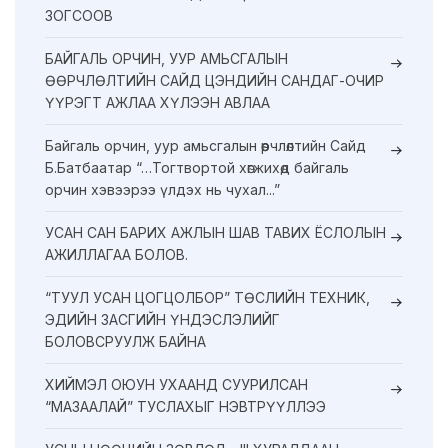
ЗОГСООВ
БАЙГАЛЬ ОРЧИН, УУР АМЬСГАЛЫН
ӨӨРЧЛӨЛТИЙН САЙД ЦЭНДИЙН САНДАГ-ОЧИР
ҮҮРЭГТ АЖЛАА ХҮЛЭЭН АВЛАА
Байгаль орчин, уур амьсгалын өөрчлөлтийн Сайд
Б.Батбаатар “…Тогтвортой хөгжихөд байгаль
орчин хэвээрээ үлдэх нь чухал...”
УСАН САН БАРИХ АЖЛЫН ШАВ ТАВИХ ЁСЛОЛЫН
АЖИЛЛАГАА БОЛОВ.
“ТУУЛ УСАН ЦОГЦОЛБОР” ТӨСЛИЙН ТЕХНИК,
ЭДИЙН ЗАСГИЙН ҮНДЭСЛЭЛИЙГ
БОЛОВСРУУЛЖ БАЙНА
ХИЙМЭЛ ОЮУН УХААНД СУУРИЛСАН
“МАЗААЛАЙ” ТУСЛАХЫГ НЭВТРҮҮЛЛЭЭ