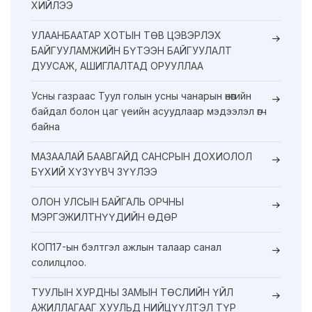
ХИЙЛЭЭ
УЛААНБААТАР ХОТЫН ТӨВ ЦЭВЭРЛЭХ
БАЙГУУЛАМЖИЙН БҮТЭЭН БАЙГУУЛАЛТ
ДУУСАЖ, АШИГЛАЛТАД ОРУУЛЛАА
Усны газраас Туул голын усны чанарын өнөөгийн
байдал болон цаг үеийн асуудлаар мэдээлэл өгч
байна
МАЗААЛАЙ БААВГАЙД САНСРЫН ДОХИОЛОЛ
БҮХИЙ ХҮЗҮҮВЧ ЗҮҮЛЭЭ
ОЛОН УЛСЫН БАЙГАЛЬ ОРЧНЫ
МЭРГЭЖИЛТНҮҮДИЙН ӨДӨР
КОП17-ын бэлтгэл ажлын талаар санал
солилцлоо.
ТУУЛЫН ХУРДНЫ ЗАМЫН ТӨСЛИЙН ҮЙЛ
АЖИЛЛАГААГ ХУУЛЬД НИЙЦҮҮЛТЭЛ ТҮР