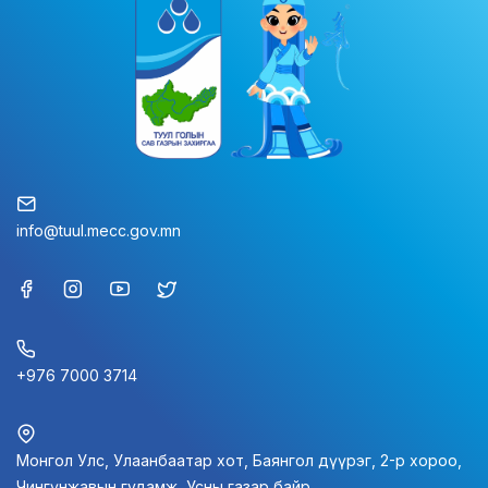
info@tuul.mecc.gov.mn
+976 7000 3714
Монгол Улс, Улаанбаатар хот, Баянгол дүүрэг, 2-р хороо,
Чингүнжавын гудамж, Усны газар байр.