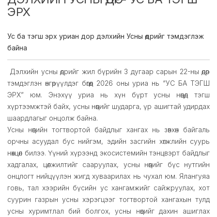
ЭРХ
Ус ба тэгш эрх уриан дор дэлхийн Усны өдрийг тэмдэглэж
байна
Дэлхийн усны өдрийг жил бүрийн 3 дугаар сарын 22-ны өдөр
тэмдэглэн өнгөрүүлдэг бөгөөд 2026 оны уриа нь “УС БА ТЭГШ
ЭРХ” юм. Энэхүү уриа нь хүн бүрт усны нөөцөд тэгш
хүртээмжтэй байх, усны нөөцийг шударга, үр ашигтай удирдах
шаардлагыг онцолж байна.
Усны нөөцийн тогтвортой байдлыг хангах нь зөвхөн байгаль
орчны асуудал бус нийгэм, эдийн засгийн хөгжлийн суурь
нөхцөл билээ. Үүний хүрээнд экосистемийн тэнцвэрт байдлыг
хадгалах, цөлжилтийг сааруулах, усны нөөцийг бүс нутгийн
онцлогт нийцүүлэн жигд хуваарилах нь чухал юм. Ялангуяа
говь, тал хээрийн бүсийн ус хангамжийг сайжруулах, хот
суурин газрын усны хэрэгцээг тогтвортой хангахын тулд
усны хуримтлал бий болгох, усны нөөцийг дахин ашиглах