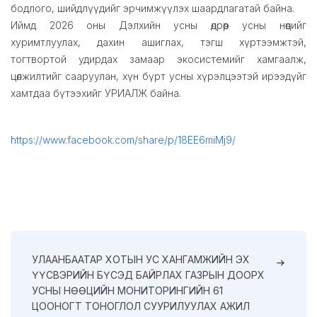
бодлого, шийдлүүдийг эрчимжүүлэх шаардлагатай байна.
Иймд 2026 оны Дэлхийн усны өдрөөр усны нөөцийг
хуримтлуулах, дахин ашиглах, тэгш хүртээмжтэй,
тогтвортой удирдах замаар экосистемийг хамгаалж,
цөлжилтийг сааруулан, хүн бүрт усны хүрэлцээтэй ирээдүйг
хамтдаа бүтээхийг УРИАЛЖ байна.
https://www.facebook.com/share/p/18EE6miMj9/
УЛААНБААТАР ХОТЫН УС ХАНГАМЖИЙН ЭХ
ҮҮСВЭРИЙН БҮСЭД БАЙРЛАХ ГАЗРЫН ДООРХ
УСНЫ НӨӨЦИЙН МОНИТОРИНГИЙН 61
ЦООНОГТ ТОНОГЛОЛ СУУРИЛУУЛАХ АЖИЛ