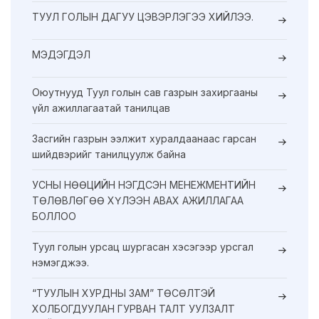
ТУУЛ ГОЛЫН ДАГУУ ЦЭВЭРЛЭГЭЭ ХИЙЛЭЭ.
МЭДЭГДЭЛ
Оюутнууд Туул голын сав газрын захиргааны
үйл ажиллагаатай танилцав
Засгийн газрын ээлжит хуралдаанаас гарсан
шийдвэрийг танилцуулж байна
УСНЫ НӨӨЦИЙН НЭГДСЭН МЕНЕЖМЕНТИЙН
ТӨЛӨВЛӨГӨӨ ХҮЛЭЭН АВАХ АЖИЛЛАГАА
БОЛЛОО
Туул голын урсац шургасан хэсэгээр урсгал
нэмэгджээ.
“ТУУЛЫН ХУРДНЫ ЗАМ” ТӨСӨЛТЭЙ
ХОЛБОГДУУЛАН ГУРВАН ТАЛТ УУЛЗАЛТ