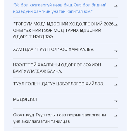
“Ус бол хязгааргүй нөөц биш. Энэ бол бидний
ирээдүйн хамгийн үнэтэй капитал юм.”
"ТЭРБУМ МОД" ҮНДЭСНИЙ ХӨДӨЛГӨӨНИЙ 2026
ОНЫ “БҮХ НИЙТЭЭР МОД ТАРИХ ҮНДЭСНИЙ
ӨДӨР”-Т НЭГДЛЭЭ
ХАМТДАА "ТУУЛ ГОЛ"-ОО ХАМГААЛЬЯ.
НЭЭЛТТЭЙ ХААЛГАНЫ ӨДӨРЛӨГ ЗОХИОН
БАЙГУУЛАГДАЖ БАЙНА.
ТУУЛ ГОЛЫН ДАГУУ ЦЭВЭРЛЭГЭЭ ХИЙЛЭЭ.
МЭДЭГДЭЛ
Оюутнууд Туул голын сав газрын захиргааны
үйл ажиллагаатай танилцав