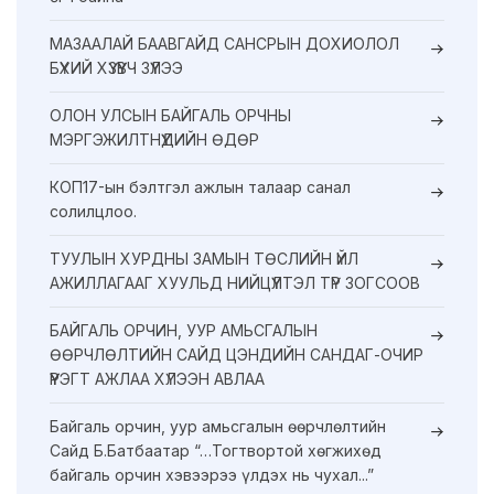
МАЗААЛАЙ БААВГАЙД САНСРЫН ДОХИОЛОЛ
БҮХИЙ ХҮЗҮҮВЧ ЗҮҮЛЭЭ
ОЛОН УЛСЫН БАЙГАЛЬ ОРЧНЫ
МЭРГЭЖИЛТНҮҮДИЙН ӨДӨР
КОП17-ын бэлтгэл ажлын талаар санал
солилцлоо.
ТУУЛЫН ХУРДНЫ ЗАМЫН ТӨСЛИЙН ҮЙЛ
АЖИЛЛАГААГ ХУУЛЬД НИЙЦҮҮЛТЭЛ ТҮР ЗОГСООВ
БАЙГАЛЬ ОРЧИН, УУР АМЬСГАЛЫН
ӨӨРЧЛӨЛТИЙН САЙД ЦЭНДИЙН САНДАГ-ОЧИР
ҮҮРЭГТ АЖЛАА ХҮЛЭЭН АВЛАА
Байгаль орчин, уур амьсгалын өөрчлөлтийн
Сайд Б.Батбаатар “…Тогтвортой хөгжихөд
байгаль орчин хэвээрээ үлдэх нь чухал...”