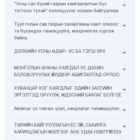
"Усны сан бүхий газрын хамгаалалтын бүс
тогтоох тухай” хэлэлцүүлэг зохион байгууллаа.
Туул голын сав газрын захиргааны хамт олноос
та бүхэндээ танилцуулга, мэндчилгээ хүргэж
байна.
ДЭЛХИЙН УСНЫ ӨДӨР- УС БА ТЭГШ ЭРХ
МОНГОЛЫН АНХНЫ ХАЯГДАЛ УС ДАХИН
БОЛОВСРУУЛАХ ҮЙЛДВЭР АШИГЛАЛТАД ОРЛОО
ХУВАНЦАР ХОГ ХАЯГДЛЫГ ЭДИЙН ЗАСГИЙН
ЭРГЭЛТЭД ОРУУЛЖ, ҮНДЭСНИЙ БАЯЛАГ БОЛГОЁ
Авлигыг үл тэвчих үзэл, хандлагыг төлөвшүүлэх
ТӨРИЙН БАЙГУУЛЛАГЫН ЁС ЗҮЙ, САХИЛГА
ХАРИУЦЛАГЫН ҮНЭЛГЭЭГ АНХ УДАА НЭВТРҮҮЛЛЭЭ