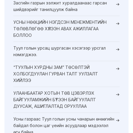
Засгийн газрын ээлжит хуралдаанаас гарсан
шийдвэрийг танилцуулж байна
УСНЫ НӨӨЦИЙН НЭГДСЭН МЕНЕЖМЕНТИЙН
ТӨЛӨВЛӨГӨӨ ХҮЛЭЭН АВАХ АЖИЛЛАГАА
БОЛЛОО
Туул голын урсац шургасан хэсэгээр урсгал
нэмэгджээ.
“ТУУЛЫН ХУРДНЫ ЗАМ” ТӨСӨЛТЭЙ
ХОЛБОГДУУЛАН ГУРВАН ТАЛТ УУЛЗАЛТ
ХИЙЛЭЭ
УЛААНБААТАР ХОТЫН ТӨВ ЦЭВЭРЛЭХ
БАЙГУУЛАМЖИЙН БҮТЭЭН БАЙГУУЛАЛТ
ДУУСАЖ, АШИГЛАЛТАД ОРУУЛЛАА
Усны газраас Туул голын усны чанарын өнөөгийн
байдал болон цаг үеийн асуудлаар мэдээлэл
өгч байна