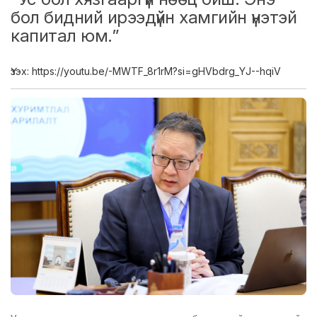
бол бидний ирээдүйн хамгийн үнэтэй
капитал юм.”
Үзэх: https://youtu.be/-MWTF_8r1rM?si=gHVbdrg_YJ--hqiV