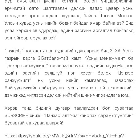
Уур амьсгалын өөрчлөлт, хотжилт болон үйлдвэрлэлийн
эрчимтэй өсөлтөөс шалтгаалан дэлхий даяар цэвэр усны
хомсдолд орох эрсдэл нүүрлээд байна. Тэгвэл Монгол
Улсын хувьд усны нөөцийн бодит байдал ямар байна вэ? Бид
усаа хэрхэн зөв удирдаж, эдийн засгийн эргэлтэд байгальд
ээлтэйгээр оруулах вэ?
“Insights” подкастын энэ удаагийн дугаараар бид ЗГХА, Усны
газрын дарга З.Батбаяр-тай хамт “Усны менежмент ба
Цэнхэр санхүүжилт” гэсэн маш чухал сэдвийг хөндлөө. Ногоон
эдийн засгийн салшгүй нэг хэсэг болох “Цэнхэр
санхүүжилт” нь усны нөөцийг хамгаалах, цэвэрлэх
байгууламжийг сайжруулах, усны хэмнэлттэй технологийг
дэмжихэд чиглэсэн дэлхий нийтийн шинэ чиг хандлага юм.
Хэрэв танд бидний дугаар таалагдсан бол сувагтаа
SUBSCRIBE хийж, “Цэнхэр алт”-аа хайрлах сэрэмжлүүлгийг
бусадтайгаа хуваалцаарай!
Үзэх: https://youtu.be/-MWTF_8r1rM?si=gHVbdrg_YJ--hqiV