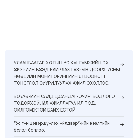
УЛААНБААТАР ХОТЫН УС ХАНГАМЖИЙН ЭХ
ҮҮСВЭРИЙН БҮСЭД БАЙРЛАХ ГАЗРЫН ДООРХ УСНЫ
НӨӨЦИЙН МОНИТОРИНГИЙН 61 ЦООНОГТ
ТОНОГЛОЛ СУУРИЛУУЛАХ АЖИЛ ЭХЭЛЛЭЭ.
БОУАӨ-ИЙН САЙД Ц.САНДАГ-ОЧИР: БОДЛОГО
ТОДОРХОЙ, ҮЙЛ АЖИЛЛАГАА ИЛ ТОД,
ОЙЛГОМЖТОЙ БАЙХ ЁСТОЙ
“Ус гүн цэвэршүүлэх үйлдвэр”-ийн нээлтийн
ёслол боллоо.