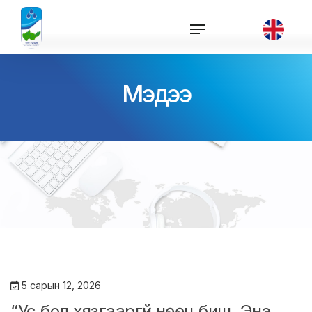
Мэдээ
5 сарын 12, 2026
“Ус бол хязгааргүй нөөц биш. Энэ