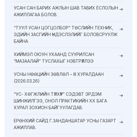
УСАН САН БАРИХ АЖЛЫН ШАВ ТАВИХ ЁСЛОЛЫН
АЖИЛЛАГАА БОЛОВ.
“ТУУЛ УСАН ЦОГЦОЛБОР” ТӨСЛИЙН ТЕХНИК,
ЭДИЙН ЗАСГИЙН ҮНДЭСЛЭЛИЙГ БОЛОВСРУУЛЖ
БАЙНА
ХИЙМЭЛ ОЮУН УХААНД СУУРИЛСАН
“МАЗААЛАЙ” ТУСЛАХЫГ НЭВТРҮҮЛЛЭЭ
УСНЫ НӨӨЦИЙН ЗӨВЛӨЛ – III ХУРАЛДААН
(2026.03.26)
“УС- ХӨГЖЛИЙН ТҮЛХҮҮР” СЭДЭВТ ЭРДЭМ
ШИНЖИЛГЭЭ, ОНОЛ ПРАКТИКИЙН XX БАГА
ХУРАЛ ЗОХИОН БАЙГУУЛАГДАВ.
ЕРӨНХИЙ САЙД Г.ЗАНДАНШАТАР УСНЫ ГАЗАРТ
АЖИЛЛАВ.