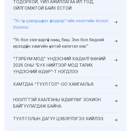
ТОДОРХОЙ, ҮЙЛ АЖИЛЛАГАА ИЛ ТОД,
ОЙЛГОМЖТОЙ БАЙХ ЁСТОЙ
“Ус гүн цэвэршүүлэх үйлдвэр”-ийн нээлтийн ёслол
боллоо.
“Ус бол хязгааргүй нөөц биш. Энэ бол бидний
ирээдүйн хамгийн үнэтэй капитал юм.”
"ТЭРБУМ МОД" ҮНДЭСНИЙ ХӨДӨЛГӨӨНИЙ
2026 ОНЫ “БҮХ НИЙТЭЭР МОД ТАРИХ
ҮНДЭСНИЙ ӨДӨР”-Т НЭГДЛЭЭ
ХАМТДАА "ТУУЛ ГОЛ"-ОО ХАМГААЛЬЯ.
НЭЭЛТТЭЙ ХААЛГАНЫ ӨДӨРЛӨГ ЗОХИОН
БАЙГУУЛАГДАЖ БАЙНА.
ТУУЛ ГОЛЫН ДАГУУ ЦЭВЭРЛЭГЭЭ ХИЙЛЭЭ.