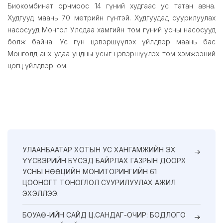
Биокомбинат орчмоос 14 гүний худгаас ус татан авна.
Худгууд маань 70 метрийн гүнтэй. Худгуудад суурилуулах
насосууд Монгол Улсдаа хамгийн том гүний усны насосууд
болж байна. Ус гүн цэвэршүүлэх үйлдвэр маань бас
Монголд анх удаа ундны усыг цэвэршүүлэх том хэмжээний
цогц үйлдвэр юм.
УЛААНБААТАР ХОТЫН УС ХАНГАМЖИЙН ЭХ
ҮҮСВЭРИЙН БҮСЭД БАЙРЛАХ ГАЗРЫН ДООРХ
УСНЫ НӨӨЦИЙН МОНИТОРИНГИЙН 61
ЦООНОГТ ТОНОГЛОЛ СУУРИЛУУЛАХ АЖИЛ
ЭХЭЛЛЭЭ.
БОУАӨ-ИЙН САЙД Ц.САНДАГ-ОЧИР: БОДЛОГО