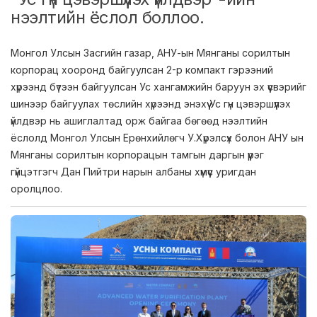
нээлтийн ёслол боллоо.
Монгол Улсын Засгийн газар, АНУ-ын Мянганы сорилтын
корпорац хооронд байгуулсан 2-р компакт гэрээний
хүрээнд бүтээн байгуулсан Ус хангамжийн баруун эх үүсвэрийг
шинээр байгуулах төслийн хүрээнд энэхүү Ус гүн цэвэршүүлэх
үйлдвэр нь ашиглалтад орж байгаа бөгөөд нээлтийн
ёслолд Монгол Улсын Ерөнхийлөгч У.Хүрэлсүх болон АНУ ын
Мянганы сорилтын корпорацын тамгын даргын үүрэг
гүйцэтгэгч Дан Пийтри нарын албаны хүмүүс уригдан
оролцлоо.