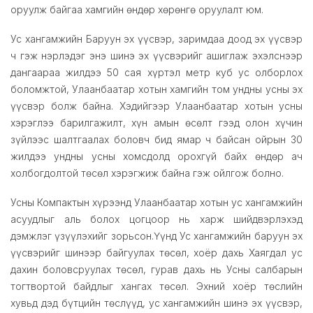
оруулж байгаа хамгийн өндөр хөрөнгө оруулалт юм.
Ус хангамжийн Баруун эх үүсвэр, заримдаа доод эх үүсвэр
ч гэж нэрлэдэг энэ шинэ эх үүсвэрийг ашиглаж эхэлснээр
дангаараа жилдээ 50 сая хүртэл метр куб ус олборлох
боломжтой, Улаанбаатар хотын хамгийн том ундны усны эх
үүсвэр болж байна. Хэдийгээр Улаанбаатар хотын усны
хэрэглээ барилгажилт, хүн амын өсөлт гээд олон хүчин
зүйлээс шалтгаалах боловч бид ямар ч байсан ойрын 30
жилдээ ундны усны хомсдолд орохгүй байх өндөр ач
холбогдолтой төсөл хэрэгжиж байна гэж ойлгож болно.
Усны Компактын хүрээнд Улаанбаатар хотын ус хангамжийн
асуудлыг аль болох цогцоор нь харж шийдвэрлэхэд
дэмжлэг үзүүлэхийг зорьсон.Үүнд Ус хангамжийн баруун эх
үүсвэрийг шинээр байгуулах төсөл, хоёр дахь Хаягдал ус
дахин боловсруулах төсөл, гурав дахь нь Усны салбарын
тогтвортой байдлыг хангах төсөл. Эхний хоёр төслийн
хувьд дэд бүтцийн төслүүд, ус хангамжийн шинэ эх үүсвэр,