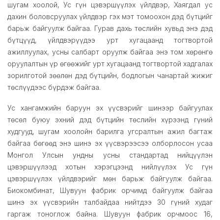
шугам хоолой, Ус гүн цэвэршүүлэх үйлдвэр, Хаягдал ус
дахин боловсруулах үйлдвэр гэх мэт томоохон дэд бүтцийг
барьж байгуулж байгаа. Гурав дахь төслийн хувьд энэ дэд
бүтцүүд, үйлдвэрүүдээ урт хугацаанд тогтвортой
ажиллуулах, усны салбарт оруулж байгаа энэ том хөрөнгө
оруулалтын үр өгөөжийг урт хугацаанд тогтвортой хадгалах
зорилготой зөөлөн дэд бүтцийн, бодлогын чанартай жижиг
төслүүдээс бүрдэж байгаа.
Ус хангамжийн баруун эх үүсвэрийг шинээр байгуулах
төсөл буюу эхний дэд бүтцийн төслийн хүрээнд гүний
худгууд, шугам хоолойн барилга угсралтын ажил багтаж
байгаа бөгөөд энэ шинэ эх үүсвэрээсээ олборлосон усаа
Монгол Улсын ундны усны стандартад нийцүүлэн
цэвэршүүлээд хотын хэрэгцээнд нийлүүлэх Ус гүн
цэвэршүүлэх үйлдвэрийг мөн барьж байгуулж байгаа.
Биокомбинат, Шувуун фабрик орчимд байгуулж байгаа
шинэ эх үүсвэрийн талбайдаа нийтдээ 30 гүний худаг
гаргаж тоноглож байна. Шувуун фабрик орчмоос 16,