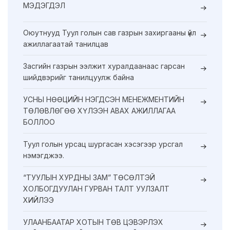
МЭДЭГДЭЛ
Оюутнууд Туул голын сав газрын захиргааны үйл
ажиллагаатай танилцав
Засгийн газрын ээлжит хуралдаанаас гарсан
шийдвэрийг танилцуулж байна
УСНЫ НӨӨЦИЙН НЭГДСЭН МЕНЕЖМЕНТИЙН
ТӨЛӨВЛӨГӨӨ ХҮЛЭЭН АВАХ АЖИЛЛАГАА
БОЛЛОО
Туул голын урсац шургасан хэсэгээр урсгал
нэмэгджээ.
“ТУУЛЫН ХУРДНЫ ЗАМ” ТӨСӨЛТЭЙ
ХОЛБОГДУУЛАН ГУРВАН ТАЛТ УУЛЗАЛТ
ХИЙЛЭЭ
УЛААНБААТАР ХОТЫН ТӨВ ЦЭВЭРЛЭХ