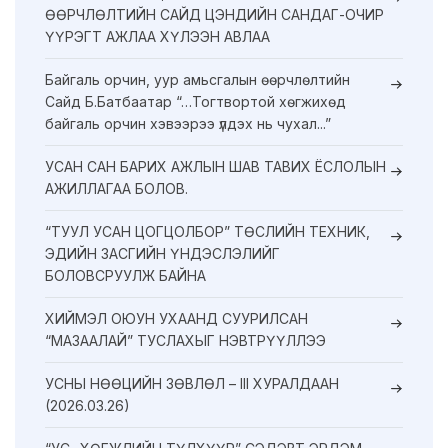
ӨӨРЧЛӨЛТИЙН САЙД ЦЭНДИЙН САНДАГ-ОЧИР
ҮҮРЭГТ АЖЛАА ХҮЛЭЭН АВЛАА
Байгаль орчин, уур амьсгалын өөрчлөлтийн
Сайд Б.Батбаатар “…Тогтвортой хөгжихөд
байгаль орчин хэвээрээ үлдэх нь чухал...”
УСАН САН БАРИХ АЖЛЫН ШАВ ТАВИХ ЁСЛОЛЫН
АЖИЛЛАГАА БОЛОВ.
“ТУУЛ УСАН ЦОГЦОЛБОР” ТӨСЛИЙН ТЕХНИК,
ЭДИЙН ЗАСГИЙН ҮНДЭСЛЭЛИЙГ
БОЛОВСРУУЛЖ БАЙНА
ХИЙМЭЛ ОЮУН УХААНД СУУРИЛСАН
“МАЗААЛАЙ” ТУСЛАХЫГ НЭВТРҮҮЛЛЭЭ
УСНЫ НӨӨЦИЙН ЗӨВЛӨЛ – III ХУРАЛДААН
(2026.03.26)