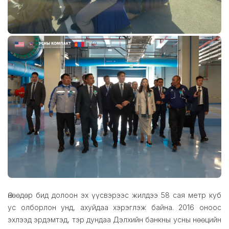
Өнөөдөр бид долоон эх үүсвэрээс жилдээ 58 сая метр куб
ус олборлон унд, ахуйдаа хэрэглэж байна. 2016 оноос
эхлээд эрдэмтэд, тэр дундаа Дэлхийн банкны усны нөөцийн