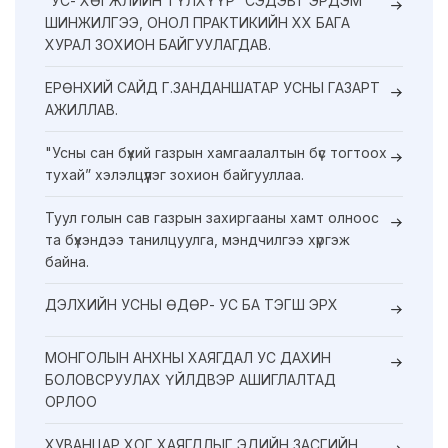
“УС- ХӨГЖЛИЙН ТҮЛХҮҮР” СЭДЭВТ ЭРДЭМ
ШИНЖИЛГЭЭ, ОНОЛ ПРАКТИКИЙН XX БАГА
ХУРАЛ ЗОХИОН БАЙГУУЛАГДАВ.
ЕРӨНХИЙ САЙД Г.ЗАНДАНШАТАР УСНЫ ГАЗАРТ
АЖИЛЛАВ.
"Усны сан бүхий газрын хамгаалалтын бүс тогтоох
тухай” хэлэлцүүлэг зохион байгууллаа.
Туул голын сав газрын захиргааны хамт олноос
та бүхэндээ танилцуулга, мэндчилгээ хүргэж
байна.
ДЭЛХИЙН УСНЫ ӨДӨР- УС БА ТЭГШ ЭРХ
МОНГОЛЫН АНХНЫ ХАЯГДАЛ УС ДАХИН
БОЛОВСРУУЛАХ ҮЙЛДВЭР АШИГЛАЛТАД
ОРЛОО
ХУВАНЦАР ХОГ ХАЯГДЛЫГ ЭДИЙН ЗАСГИЙН