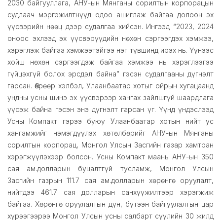
2030 байгууллага, АНУ-ын Мянганы сорилтын корпорацын
судлаач мэргэжилтнүүд одоо ашиглаж байгаа долоон эх
үүсвэрийн нөөц дээр судалгаа хийсэн. Ингээд “2023, 2024
оноос эхлээд эх үүсвэрүүдийн нөхөн сэргээгдэх хэмжээ,
хэрэглэж байгаа хэмжээтэйгээ нэг түвшинд ирэх нь. Үүнээс
хойш нөхөн сэргээгдэж байгаа хэмжээ нь хэрэглээгээ
гүйцэхгүй болох эрсдэл байна” гэсэн судалгааны дүгнэлт
гарсан. Өөрөөр хэлбэл, Улаанбаатар хотыг ойрын хугацаанд
ундны усны шинэ эх үүсвэрээр хангах зайлшгүй шаардлага
үүсэж байна гэсэн энэ дүгнэлт гарсан үг. Үүнд үндэслээд
Усны Компакт гэрээ буюу Улаанбаатар хотын нийт ус
хангамжийг нэмэгдүүлэх хөтөлбөрийг АНУ-ын Мянганы
сорилтын корпорац, Монгол Улсын Засгийн газар хамтран
хэрэгжүүлэхээр болсон. Усны Компакт маань АНУ-ын 350
сая ам.долларын буцалтгүй тусламж, Монгол Улсын
Засгийн газрын 111.7 сая ам.долларын хөрөнгө оруулалт,
нийтдээ 461.7 сая долларын санхүүжилтээр хэрэгжиж
байгаа. Хөрөнгө оруулалтын дүн, бүтээн байгуулалтын цар
хүрээгээрээ Монгол Улсын усны салбарт сүүлийн 30 жилд