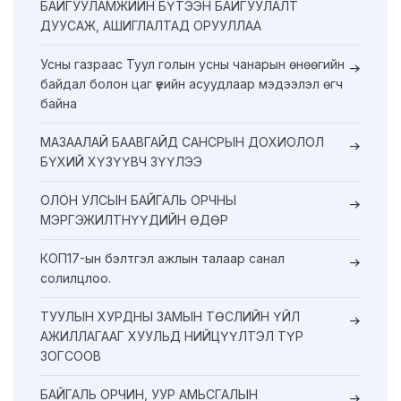
БАЙГУУЛАМЖИЙН БҮТЭЭН БАЙГУУЛАЛТ
ДУУСАЖ, АШИГЛАЛТАД ОРУУЛЛАА
Усны газраас Туул голын усны чанарын өнөөгийн
байдал болон цаг үеийн асуудлаар мэдээлэл өгч
байна
МАЗААЛАЙ БААВГАЙД САНСРЫН ДОХИОЛОЛ
БҮХИЙ ХҮЗҮҮВЧ ЗҮҮЛЭЭ
ОЛОН УЛСЫН БАЙГАЛЬ ОРЧНЫ
МЭРГЭЖИЛТНҮҮДИЙН ӨДӨР
КОП17-ын бэлтгэл ажлын талаар санал
солилцлоо.
ТУУЛЫН ХУРДНЫ ЗАМЫН ТӨСЛИЙН ҮЙЛ
АЖИЛЛАГААГ ХУУЛЬД НИЙЦҮҮЛТЭЛ ТҮР
ЗОГСООВ
БАЙГАЛЬ ОРЧИН, УУР АМЬСГАЛЫН