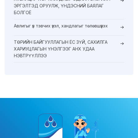
ЭРГЭЛТЭД ОРУУЛЖ, ҮНДЭСНИЙ БАЯЛАГ
БОЛГОЁ
Авлигыг үл тэвчих үзэл, хандлагыг төлөвшүүлэх
ТӨРИЙН БАЙГУУЛЛАГЫН ЁС ЗҮЙ, САХИЛГА
ХАРИУЦЛАГЫН ҮНЭЛГЭЭГ АНХ УДАА
НЭВТРҮҮЛЛЭЭ