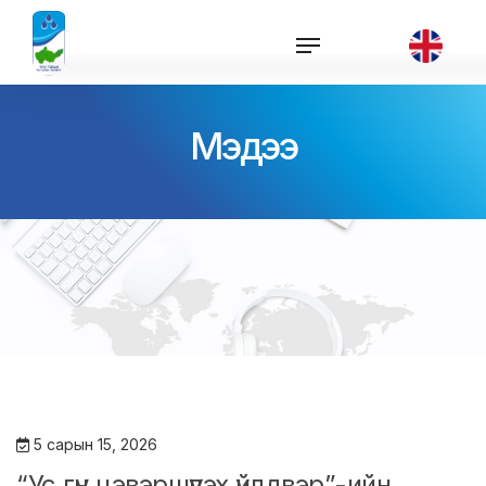
Мэдээ
5 сарын 15, 2026
“Ус гүн цэвэршүүлэх үйлдвэр”-ийн