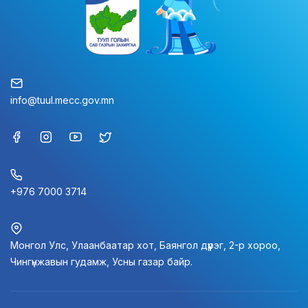
info@tuul.mecc.gov.mn
+976 7000 3714
Монгол Улс, Улаанбаатар хот, Баянгол дүүрэг, 2-р хороо,
Чингүнжавын гудамж, Усны газар байр.