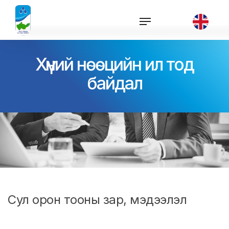
Хүний нөөцийн ил тод
байдал
Сул орон тооны зар, мэдээлэл