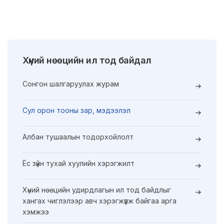
Хүний нөөцийн ил тод байдал
Сонгон шалгаруулах журам
Сул орон тооны зар, мэдээлэл
Албан тушаалын тодорхойлолт
Ёс зүйн тухай хуулийн хэрэгжилт
Хүний нөөцийн удирдлагын ил тод байдлыг
хангах чиглэлээр авч хэрэгжүүлж байгаа арга
хэмжээ