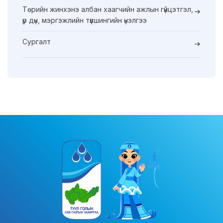
Төрийн жинхэнэ албан хаагчийн ажлын гүйцэтгэл,
үр дүн, мэргэжлийн түвшингийн үнэлгээ
Сургалт