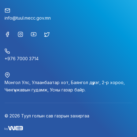
info@tuul.mecc.gov.mn
+976 7000 3714
Монгол Улс, Улаанбаатар хот, Баянгол дүүрэг, 2-р хороо,
Чингүнжавын гудамж, Усны газар байр.
© 2026 Туул голын сав газрын захиргаа