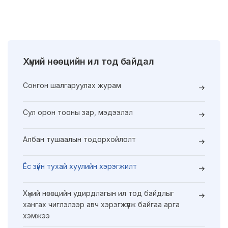
Хүний нөөцийн ил тод байдал
Сонгон шалгаруулах журам
Сул орон тооны зар, мэдээлэл
Албан тушаалын тодорхойлолт
Ёс зүйн тухай хуулийн хэрэгжилт
Хүний нөөцийн удирдлагын ил тод байдлыг
хангах чиглэлээр авч хэрэгжүүлж байгаа арга
хэмжээ