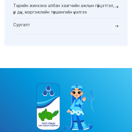
Төрийн жинхэнэ албан хаагчийн ажлын гүйцэтгэл,
үр дүн, мэргэжлийн түвшингийн үнэлгээ
Сургалт