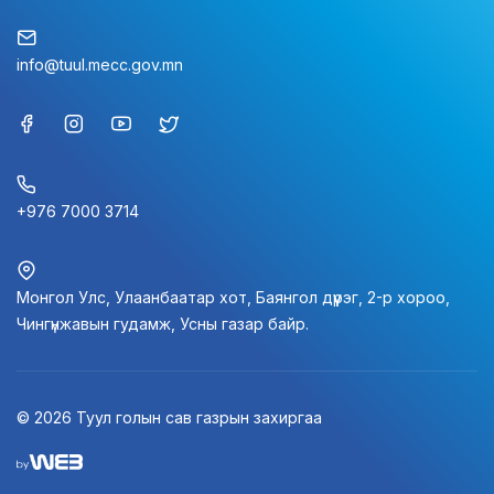
info@tuul.mecc.gov.mn
+976 7000 3714
Монгол Улс, Улаанбаатар хот, Баянгол дүүрэг, 2-р хороо,
Чингүнжавын гудамж, Усны газар байр.
© 2026 Туул голын сав газрын захиргаа