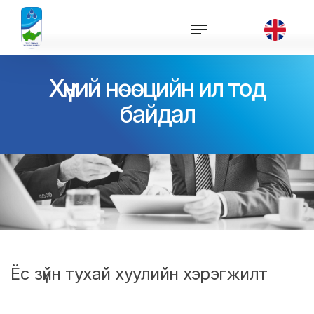
Хүний нөөцийн ил тод
байдал
Ёс зүйн тухай хуулийн хэрэгжилт